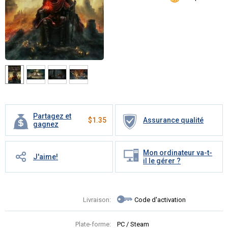
Partagez et
$
1.35
Assurance qualité
gagnez
Mon ordinateur va-t-
J'aime!
il le gérer ?
Livraison:
Code d'activation
Plate-forme:
PC / Steam