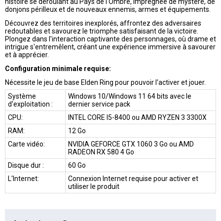
histoire se déroulant au Pays de l'Ombre, imprégnée de mystère, de
donjons périlleux et de nouveaux ennemis, armes et équipements.
Découvrez des territoires inexplorés, affrontez des adversaires
redoutables et savourez le triomphe satisfaisant de la victoire.
Plongez dans l'interaction captivante des personnages, où drame et
intrigue s'entremêlent, créant une expérience immersive à savourer
et à apprécier.
Configuration minimale requise:
Nécessite le jeu de base Elden Ring pour pouvoir l'activer et jouer.
Système
Windows 10/Windows 11 64 bits avec le
d'exploitation :
dernier service pack
CPU:
INTEL CORE I5-8400 ou AMD RYZEN 3 3300X
RAM:
12 Go
Carte vidéo:
NVIDIA GEFORCE GTX 1060 3 Go ou AMD
RADEON RX 580 4 Go
Disque dur :
60 Go
L'Internet:
Connexion Internet requise pour activer et
utiliser le produit