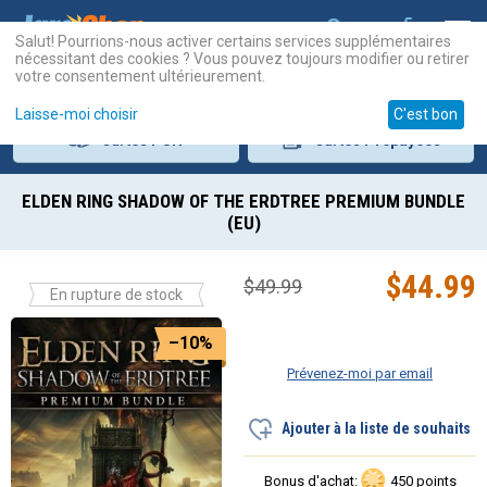
Salut! Pourrions-nous activer certains services supplémentaires
nécessitant des cookies ? Vous pouvez toujours modifier ou retirer
votre consentement ultérieurement.
Laisse-moi choisir
C'est bon
Cartes
PSN
Cartes
Prépayées
ELDEN RING SHADOW OF THE ERDTREE PREMIUM BUNDLE
(EU)
$
44.99
$
49.99
En rupture de stock
–10%
Prévenez-moi par email
Ajouter à la liste de souhaits
Bonus d'achat:
450 points