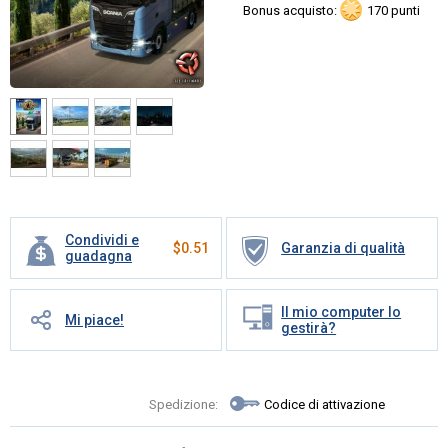
Bonus acquisto:
170 punti
Condividi e
$
0.51
Garanzia di qualità
guadagna
Il mio computer lo
Mi piace!
gestirà?
Spedizione:
Codice di attivazione