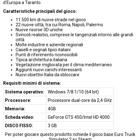
d'Europa a Taranto.
Caratteristiche principali del gioco:
11.500 km di nuove strade nel gioco
22 nuove città, tra cui Roma, Napoli, Palermo
Nuove risorse 3D uniche
Svincoli realistici, comprese le tangenziali intorno alle grandi
città
Molte industrie e aziende regionali
Caselli e segnali tipici italiani
Punti di riferimento riconoscibili
Tipica architettura italiana
Vegetazione migliorata per il clima mediterraneo
Aggiunti nuovi carichi interessanti
Nuovi obiettivi Italia da sbloccare
Requisiti minimi di sistema:
Sistema operativo:
Windows 7/8.1/10 (64 bit)
Processore:
Processore dual-core da 2,4 GHz
Memoria:
4GB
Scheda video:
GeForce GTS 450/Intel HD 4000
DISCO FISSO:
3 GB
Per poter giocare questo prodotto richiede il gioco base Euro Truck
Simulator 2 su Steam