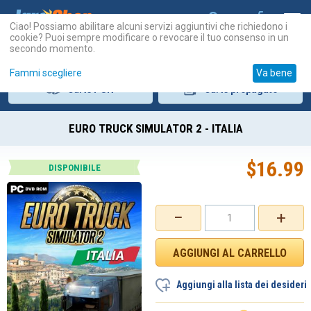
Ciao! Possiamo abilitare alcuni servizi aggiuntivi che richiedono i
cookie? Puoi sempre modificare o revocare il tuo consenso in un
secondo momento.
Fammi scegliere
Va bene
Carte
PSN
Carte
prepagate
EURO TRUCK SIMULATOR 2 - ITALIA
$
16.99
DISPONIBILE
−
+
Aggiungi alla lista dei desideri