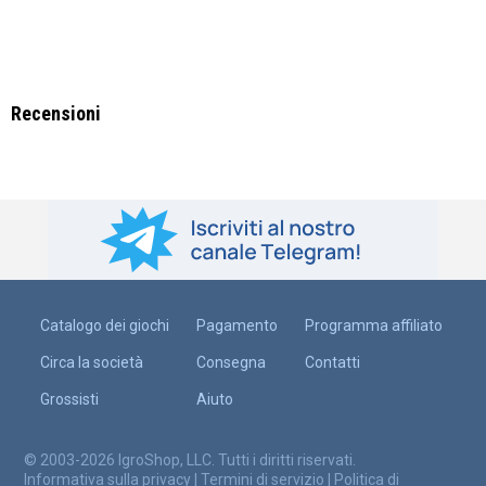
Recensioni
Catalogo dei giochi
Pagamento
Programma affiliato
Circa la società
Consegna
Contatti
Grossisti
Aiuto
© 2003-2026 IgroShop, LLC. Tutti i diritti riservati.
Informativa sulla privacy
|
Termini di servizio
|
Politica di