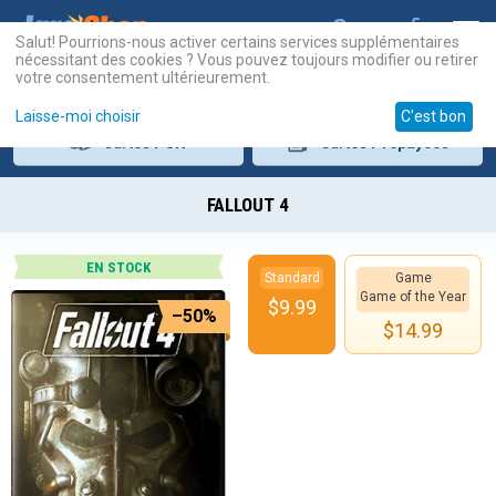
Salut! Pourrions-nous activer certains services supplémentaires
nécessitant des cookies ? Vous pouvez toujours modifier ou retirer
votre consentement ultérieurement.
Laisse-moi choisir
C'est bon
Cartes
PSN
Cartes
Prépayées
FALLOUT 4
EN STOCK
Standard
Game
Game of the Year
$
9.99
–50%
$
14.99