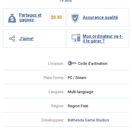
19 avis
Partagez et
$
0.30
Assurance qualité
gagnez
Mon ordinateur va-t-
J'aime!
il le gérer ?
Livraison:
Code d'activation
Plate-forme:
PC / Steam
Langues:
Multi-language
Région:
Region Free
Développeur:
Bethesda Game Studios