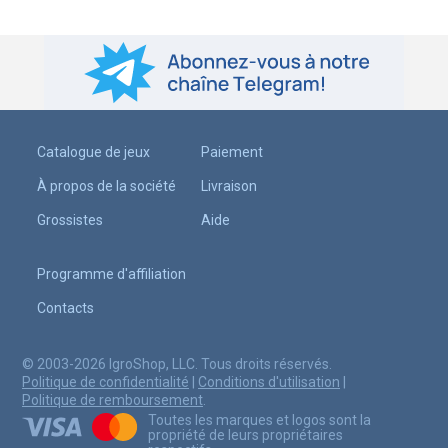
Catalogue de jeux
Paiement
À propos de la société
Livraison
Grossistes
Aide
Programme d'affiliation
Contacts
© 2003-2026 IgroShop, LLC. Tous droits réservés.
Politique de confidentialité
|
Conditions d'utilisation
|
Politique de remboursement
.
Toutes les marques et logos sont la
propriété de leurs propriétaires