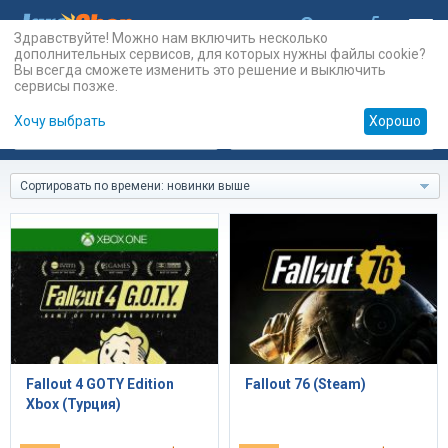
Здравствуйте! Можно нам включить несколько
дополнительных сервисов, для которых нужны файлы cookie?
Вы всегда сможете изменить это решение и выключить
сервисы позже.
Хочу выбрать
Хорошо
Карты
PSN
Карты
Prepaid
Сортировать по времени: новинки выше
Fallout 4 GOTY Edition
Fallout 76 (Steam)
Xbox (Турция)