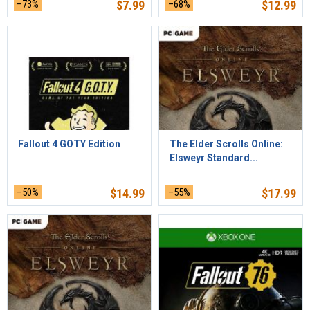
–73%
$
7.99
–68%
$
12.99
Fallout 4 GOTY Edition
The Elder Scrolls Online:
Elsweyr Standard...
–50%
$
14.99
–55%
$
17.99