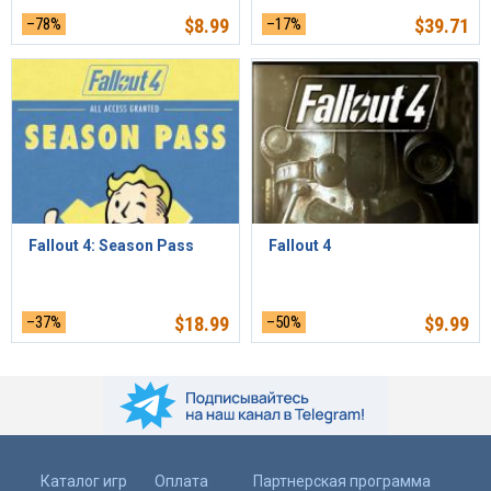
–78%
$
8.99
–17%
$
39.71
Fallout 4: Season Pass
Fallout 4
–37%
$
18.99
–50%
$
9.99
Каталог игр
Оплата
Партнерская программа