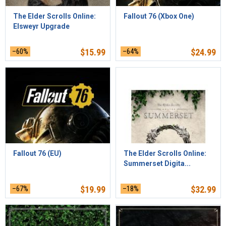
The Elder Scrolls Online:
Fallout 76 (Xbox One)
Elsweyr Upgrade
–60%
$
15.99
–64%
$
24.99
Fallout 76 (EU)
The Elder Scrolls Online:
Summerset Digita...
–67%
$
19.99
–18%
$
32.99