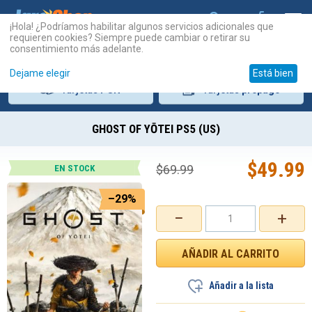
¡Hola! ¿Podríamos habilitar algunos servicios adicionales que
requieren cookies? Siempre puede cambiar o retirar su
consentimiento más adelante.
Dejame elegir
Está bien
Tarjetas
PSN
Tarjetas
prepago
GHOST OF YŌTEI PS5 (US)
$
49.99
$
69.99
EN STOCK
–29%
−
+
Añadir a la lista