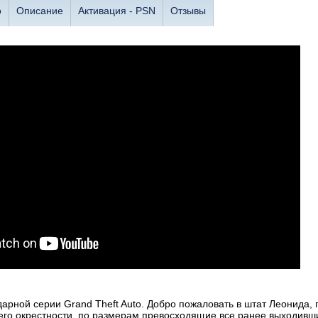
о
Описание
Активация - PSN
Отзывы
рной серии Grand Theft Auto. Добро пожаловать в штат Леонида, 
его окрестности, по размерам превосходящие все ранее выходившие