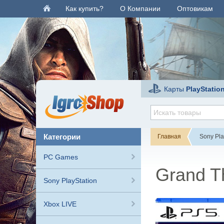
Как купить?
О Компании
Оптовикам
Карты
PlayStatio
категории
Главная
Sony Pla
PC Games
Grand Th
Sony PlayStation
Xbox LIVE