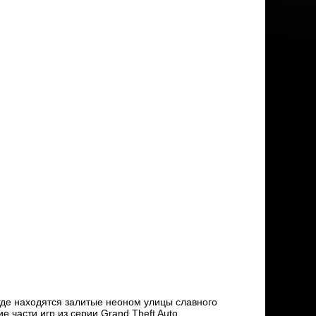
где находятся залитые неоном улицы славного
 части игр из серии Grand Theft Auto.