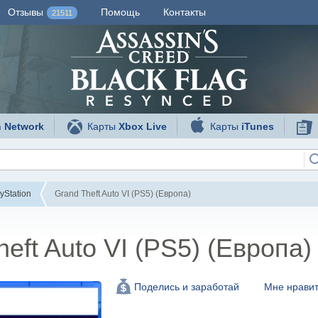
Отзывы
Помощь
Контакты
21511
n Network
Карты
Xbox Live
Карты
iTunes
yStation
Grand Theft Auto VI (PS5) (Европа)
eft Auto VI (PS5) (Европа)
Мне нравит
Поделись и заработай