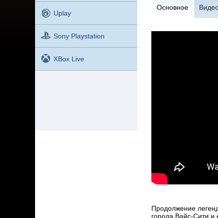
Основное
Виде
Uplay
Sony Playstation
XBox Live
Продолжение легенда
города Вайс-Сити и 