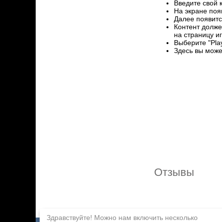
Введите свой 
На экране поя
Далее появитс
Контент долже
на страницу иг
Выберите "Pla
Здесь вы може
Отзывы
Здравствуйте! Можно нам включить несколько