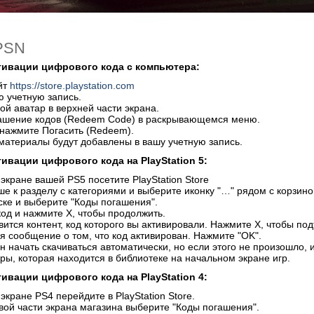
 PSN
тивации цифрового кодa c компьютера:
йт
https://store.playstation.com
ю учетную запись.
ой аватар в верхней части экрана.
ашение кодов (Redeem Code) в раскрывающемся меню.
 нажмите Погасить (Redeem).
материалы будут добавлены в вашу учетную запись.
ктивации
цифрового кодa на PlayStation 5:
экране вашей PS5 посетите PlayStation Store
е к разделу с категориями и выберите иконку "…" рядом с корзино
ске и выберите "Коды погашения".
код и нажмите X, чтобы продолжить.
вится контент, код которого вы активировали. Нажмите X, чтобы по
я сообщение о том, что код активирован. Нажмите "OK".
н начать скачиваться автоматически, но если этого не произошло, 
гры, которая находится в библиотеке на начальном экране игр.
тивации цифрового кодa на PlayStation
4:
кране PS4 перейдите в PlayStation Store.
евой части экрана магазина выберите "Коды погашения".