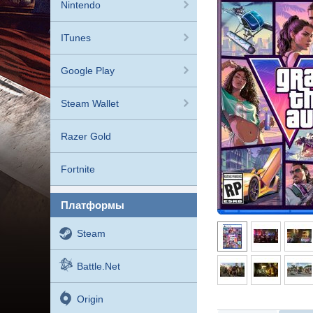
Nintendo
ITunes
Google Play
Steam Wallet
Razer Gold
Fortnite
платформы
Steam
Battle.net
Origin