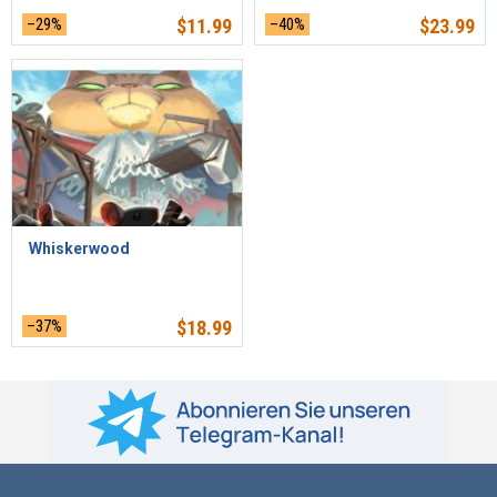
–29%
$
11.99
–40%
$
23.99
Whiskerwood
–37%
$
18.99