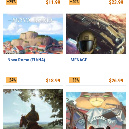
–29%
$
11.99
–40%
$
23.99
Nova Roma (EU/NA)
MENACE
–24%
$
18.99
–33%
$
26.99