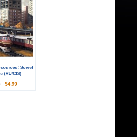
sources: Soviet
c (RU/CIS)
$
4.99
9