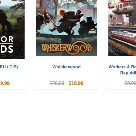
RU / CIS)
Whiskerwood
Workers & Re
Republi
$
9.99
$
18.99
$
29.99
$
9.9