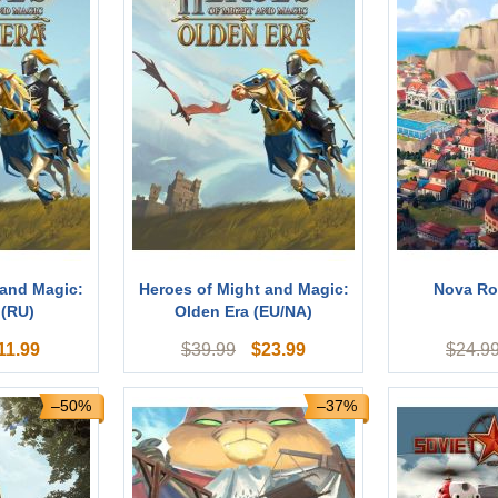
 and Magic:
Heroes of Might and Magic:
Nova Ro
 (RU)
Olden Era (EU/NA)
11.99
$
23.99
$
39.99
$
24.9
–50%
–37%