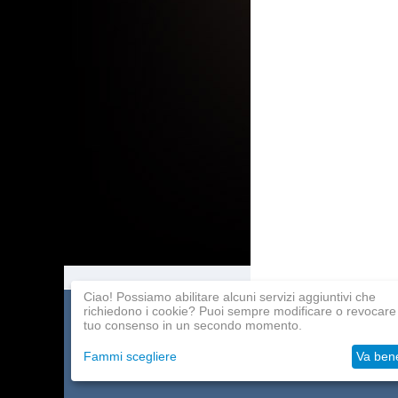
Ciao! Possiamo abilitare alcuni servizi aggiuntivi che
richiedono i cookie? Puoi sempre modificare o revocare 
Catalogo dei giochi
Pagamento
Programma affilia
tuo consenso in un secondo momento.
Circa la società
Consegna
Contatti
Fammi scegliere
Va ben
Grossisti
Aiuto