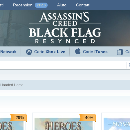
ti
Recensioni
Aiuto
Contatti
21510
 Network
Carte
Xbox Live
Carte
iTunes
Ca
Hooded Horse
–29%
–40%