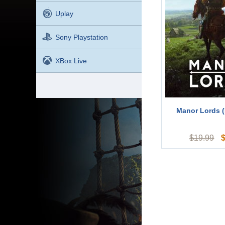
Uplay
Sony Playstation
XBox Live
Manor Lords (
$
19.99