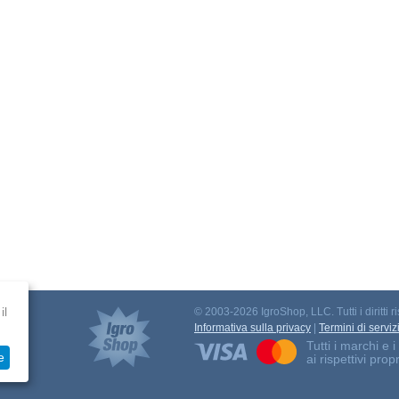
il
© 2003-2026 IgroShop, LLC. Tutti i diritti ri
to
Informativa sulla privacy
|
Termini di serviz
Tutti i marchi e
e
ai rispettivi propr