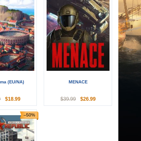
ma (EU/NA)
MENACE
$
18.99
$
26.99
9
$
39.99
–50%