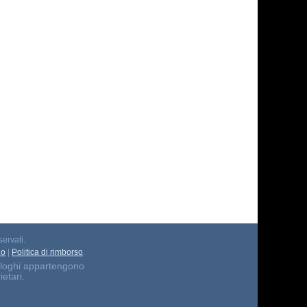
servati.
io
|
Politica di rimborso
.
 i loghi appartengono
ietari.