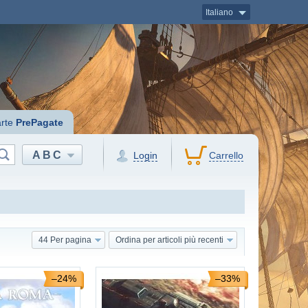
Italiano
rte
PrePagate
ABC
Login
Carrello
44 Per pagina
Ordina per articoli più recenti
–24%
–33%