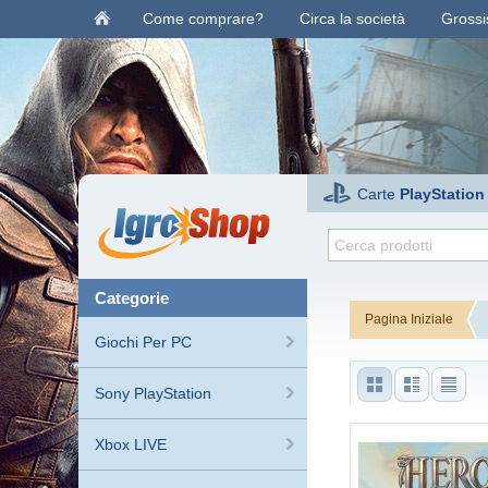
Come comprare?
Circa la società
Grossis
Carte
PlayStation
categorie
Pagina Iniziale
Giochi Per PC
Sony PlayStation
Xbox LIVE