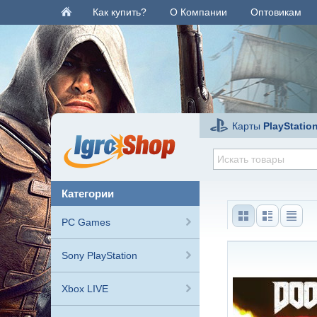
Как купить?
О Компании
Оптовикам
Карты
PlayStatio
категории
PC Games
Sony PlayStation
Xbox LIVE