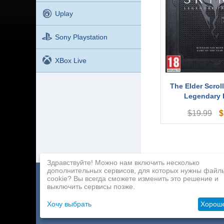
Uplay
Sony Playstation
XBox Live
The Elder Scrol
Legendary 
$
$
19.99
Здравствуйте! Можно нам включить несколько
дополнительных сервисов, для которых нужны файл
cookie? Вы всегда сможете изменить это решение и
Каталог игр
Оплата
Партнерская программа
выключить сервисы позже.
О компании
Доставка
Контакты
Хочу выбрать
Хорош
Оптовикам
Помощь