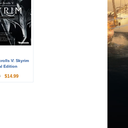
rolls V: Skyrim
l Edition
$
14.99
9