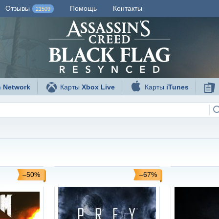
Отзывы
Помощь
Контакты
21509
n Network
Карты
Xbox Live
Карты
iTunes
–50%
–67%