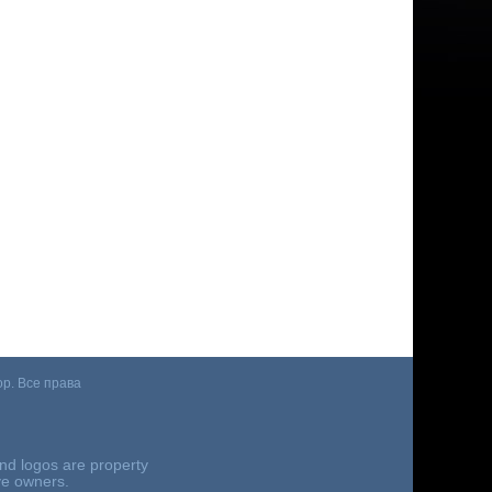
p. Все права
nd logos are property
ive owners.