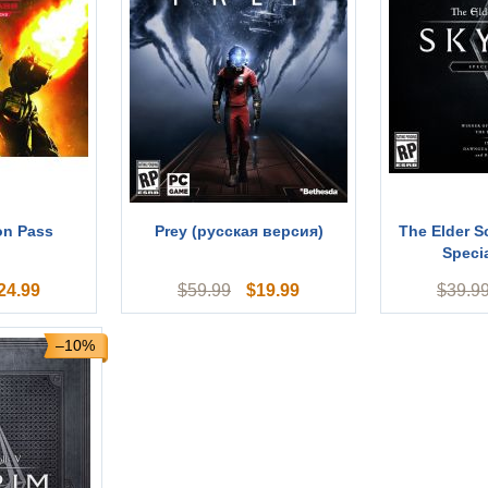
n Pass
Prey (русская версия)
The Elder Sc
Specia
24.99
$
19.99
$
59.99
$
39.9
–10%