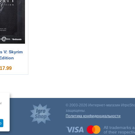
ls V: Skyrim
Edition
17.99
ы
© 2003-2026 Интернет-магазин ИгроSho
защищены.
Политика конфиденциальности
.
о
All trademarks a
of their respect