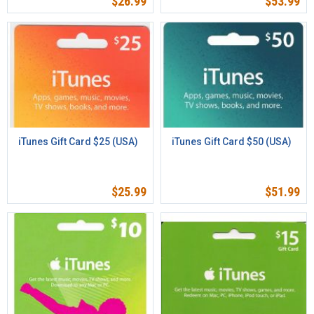
$
26.99
$
53.99
iTunes Gift Card $25 (USA)
iTunes Gift Card $50 (USA)
$
25.99
$
51.99