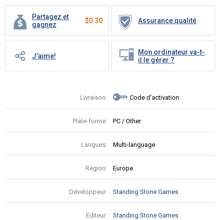
Partagez et
$
0.30
Assurance qualité
gagnez
Mon ordinateur va-t-
J'aime!
il le gérer ?
Livraison:
Code d'activation
Plate-forme:
PC / Other
Langues:
Multi-language
Région:
Europe
Développeur:
Standing Stone Games
Éditeur:
Standing Stone Games