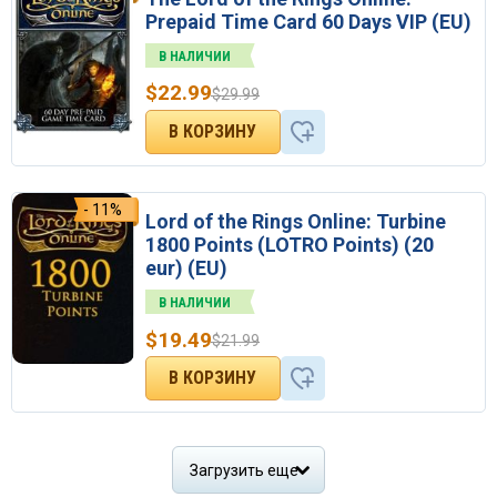
Prepaid Time Card 60 Days VIP (EU)
В НАЛИЧИИ
$
22.99
$
29.99
- 11%
Lord of the Rings Online: Turbine
1800 Points (LOTRO Points) (20
eur) (EU)
В НАЛИЧИИ
$
19.49
$
21.99
Загрузить еще