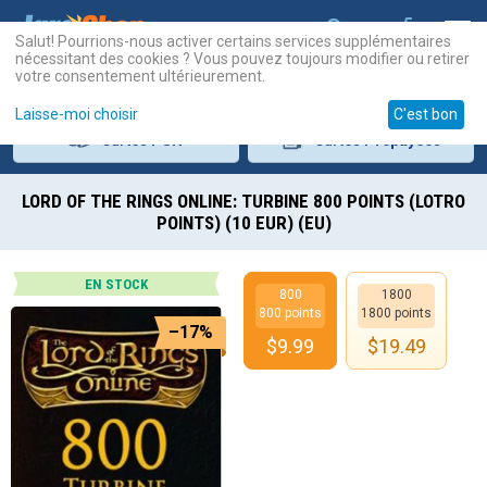
Salut! Pourrions-nous activer certains services supplémentaires
nécessitant des cookies ? Vous pouvez toujours modifier ou retirer
votre consentement ultérieurement.
Laisse-moi choisir
C'est bon
Cartes
PSN
Cartes
Prépayées
LORD OF THE RINGS ONLINE: TURBINE 800 POINTS (LOTRO
POINTS) (10 EUR) (EU)
EN STOCK
800
1800
800 points
1800 points
–17%
$
9.99
$
19.49