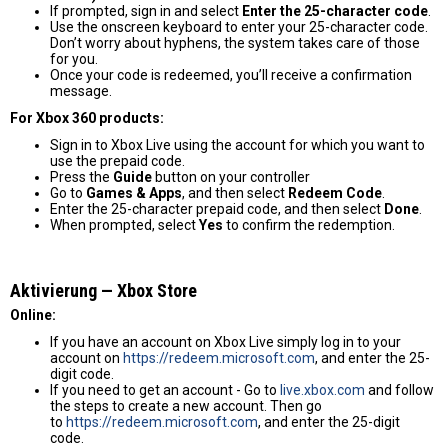
If prompted, sign in and select
Enter the 25-character code
.
Use the onscreen keyboard to enter your 25-character code.
Don’t worry about hyphens, the system takes care of those
for you.
Once your code is redeemed, you’ll receive a confirmation
message.
For Xbox 360 products:
Sign in to Xbox Live using the account for which you want to
use the prepaid code.
Press the
Guide
button on your controller
Go to
Games & Apps
, and then select
Redeem Code
.
Enter the 25-character prepaid code, and then select
Done
.
When prompted, select
Yes
to confirm the redemption.
Aktivierung — Хbox Store
Online:
If you have an account on Xbox Live simply log in to your
account on
https://redeem.microsoft.com
, and enter the 25-
digit code.
If you need to get an account - Go to
live.xbox.com
and follow
the steps to create a new account. Then go
to
https://redeem.microsoft.com
, and enter the 25-digit
code.