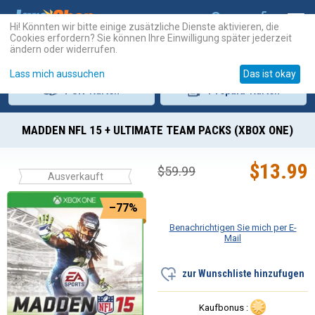
Hi! Könnten wir bitte einige zusätzliche Dienste aktivieren, die
Cookies erfordern? Sie können Ihre Einwilligung später jederzeit
ändern oder widerrufen.
Lass mich aussuchen
Das ist okay
PSN
-Karten
Prepaid
-Karten
MADDEN NFL 15 + ULTIMATE TEAM PACKS (XBOX ONE)
$
13.99
$
59.99
Ausverkauft
–77%
Benachrichtigen Sie mich per E-
Mail
zur Wunschliste hinzufugen
Kaufbonus :