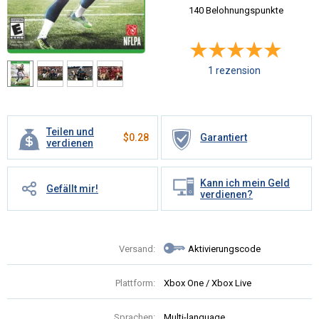
140 Belohnungspunkte
1 rezension
Teilen und
$
0.28
Garantiert
verdienen
Kann ich mein Geld
Gefällt mir!
verdienen?
Versand:
Aktivierungscode
Plattform:
Xbox One / Xbox Live
Sprachen:
Multi-language