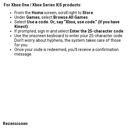
For Xbox One / Xbox Series X|S products:
From the
Home
screen, scroll right to
Store
.
Under
Games
, select
Browse All Games
Select
Use a code. Or, say “Xbox, use code.” (if you have
Kinect)
If prompted, sign in and select
Enter the 25-character code
.
Use the onscreen keyboard to enter your 25-character code.
Don’t worry about hyphens, the system takes care of those
for you.
Once your code is redeemed, you’ll receive a confirmation
message.
Rezensionen