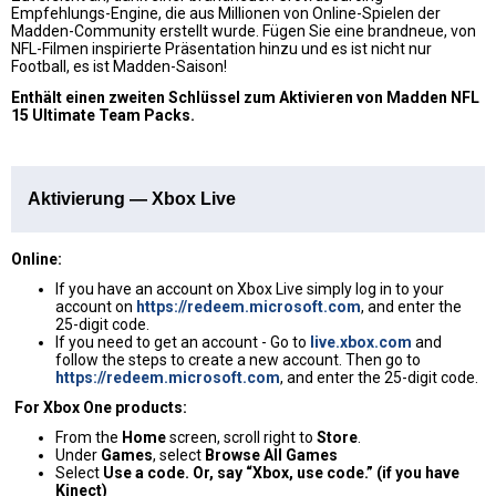
Empfehlungs-Engine, die aus Millionen von Online-Spielen der
Madden-Community erstellt wurde. Fügen Sie eine brandneue, von
NFL-Filmen inspirierte Präsentation hinzu und es ist nicht nur
Football, es ist Madden-Saison!
Enthält einen zweiten Schlüssel zum Aktivieren von Madden NFL
15 Ultimate Team Packs.
Aktivierung — Xbox Live
Online:
If you have an account on Xbox Live simply log in to your
account on
https://redeem.microsoft.com
, and enter the
25-digit code.
If you need to get an account - Go to
live.xbox.com
and
follow the steps to create a new account. Then go to
https://redeem.microsoft.com
, and enter the 25-digit code.
For Xbox One products:
From the
Home
screen, scroll right to
Store
.
Under
Games
, select
Browse All Games
Select
Use a code. Or, say “Xbox, use code.” (if you have
Kinect)