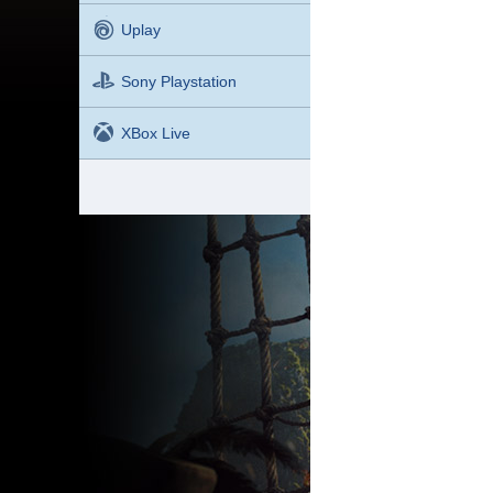
Uplay
Sony Playstation
XBox Live