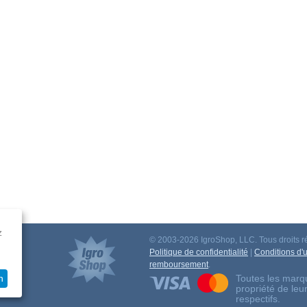
z
© 2003-2026 IgroShop, LLC. Tous droits r
iation
Politique de confidentialité
|
Conditions d'ut
remboursement
.
Toutes les marqu
n
propriété de leu
respectifs.