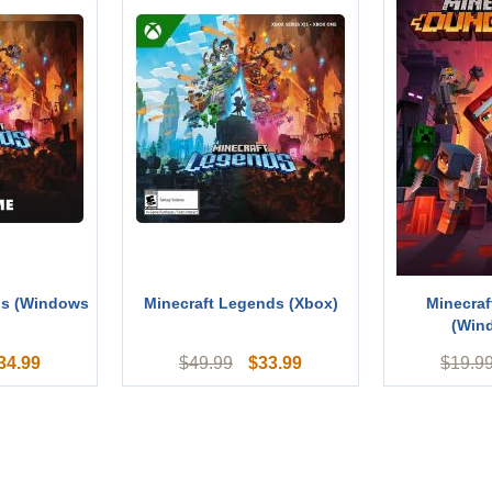
ds (Windows
Minecraft Legends (Xbox)
Minecra
(Win
34.99
$
33.99
$
49.99
$
19.9