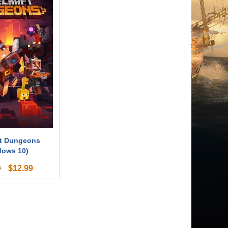
ft Dungeons
dows 10)
$
12.99
9