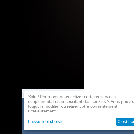
Salut! Pourrions-nous activer certains services
supplémentaires nécessitant des cookies ? Vous pouve
toujours modifier ou retirer votre consentement
Catalogue de jeux
Paiement
Programme d'affil
ultérieurement.
À propos de la société
Livraison
Contacts
Laisse-moi choisir
C'est bo
Grossistes
Aide