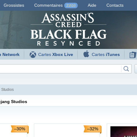
Grossistes
Commentaires
Aide
Contacts
21510
n Network
Cartes
Xbox Live
Cartes
iTunes
 Studios
jang Studios
–30%
–32%