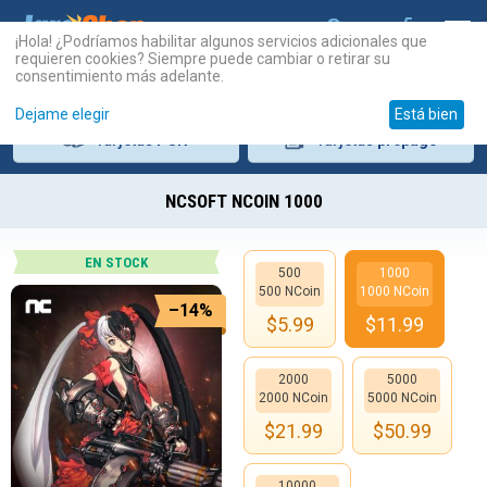
¡Hola! ¿Podríamos habilitar algunos servicios adicionales que
requieren cookies? Siempre puede cambiar o retirar su
consentimiento más adelante.
Dejame elegir
Está bien
Tarjetas
PSN
Tarjetas
prepago
NCSOFT NCOIN 1000
EN STOCK
500
1000
500 NCoin
1000 NCoin
–14%
$
5.99
$
11.99
2000
5000
2000 NCoin
5000 NCoin
$
21.99
$
50.99
10000