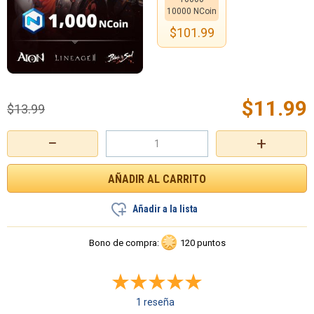
10000 NCoin
$
101.99
$
11.99
$
13.99
−
+
Añadir a la lista
Bono de compra:
120 puntos
1 reseña