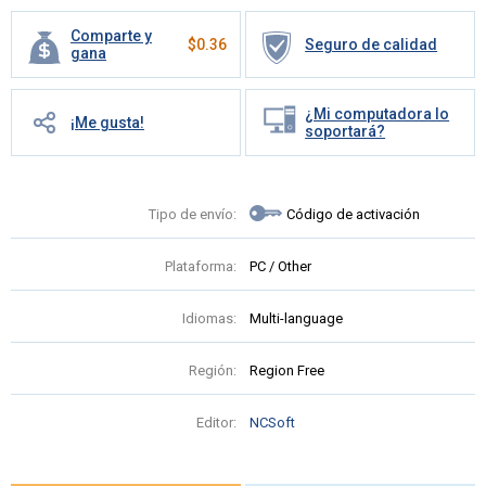
Comparte y
$
0.36
Seguro de calidad
gana
¿Mi computadora lo
¡Me gusta!
soportará?
Tipo de envío:
Código de activación
Plataforma:
PC / Other
Idiomas:
Multi-language
Región:
Region Free
Editor:
NCSoft