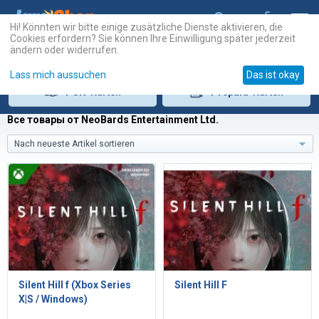
Hi! Könnten wir bitte einige zusätzliche Dienste aktivieren, die
Cookies erfordern? Sie können Ihre Einwilligung später jederzeit
ändern oder widerrufen.
Lass mich aussuchen
Das ist okay
PSN
-Karten
Prepaid
-Karten
Все товары от NeoBards Entertainment Ltd.
Nach neueste Artikel sortieren
Silent Hill f (Xbox Series
Silent Hill F
X|S / Windows)