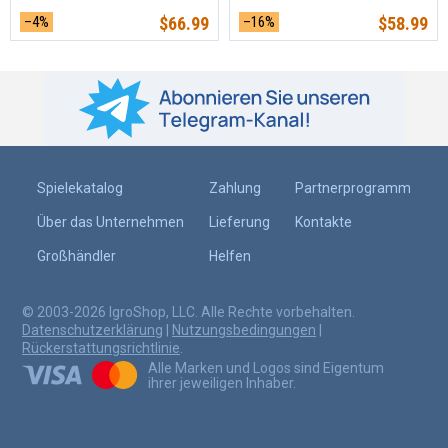
–4%
$
66.99
–16%
$
58.99
Spielekatalog
Zahlung
Partnerprogramm
Über das Unternehmen
Lieferung
Kontakte
Großhändler
Helfen
© 2003-2026 IgroShop, LLC. Alle Rechte vorbehalten.
Datenschutzerklärung
|
Nutzungsbedingungen
|
Rückerstattungsrichtlinie
.
Alle Marken und Logos sind Eigentum
ihrer jeweiligen Inhaber.