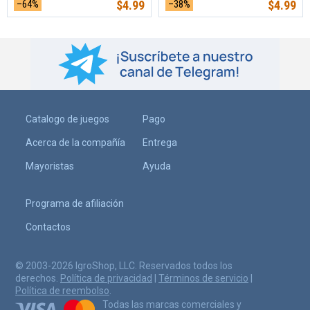
–64%
$
4.99
–38%
$
4.99
Catalogo de juegos
Pago
Acerca de la compañía
Entrega
Mayoristas
Ayuda
Programa de afiliación
Contactos
© 2003-2026 IgroShop, LLC. Reservados todos los
derechos.
Política de privacidad
|
Términos de servicio
|
Política de reembolso
.
Todas las marcas comerciales y