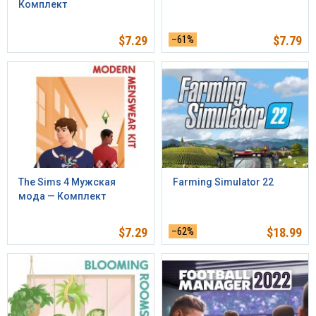
Комплект
$
7.29
–61%
$
7.79
The Sims 4 Мужская
Farming Simulator 22
мода — Комплект
$
7.29
–62%
$
18.99