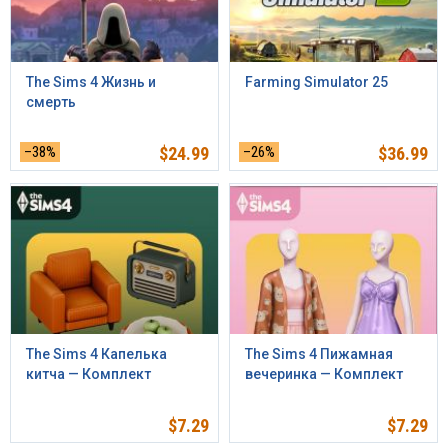
The Sims 4 Жизнь и
Farming Simulator 25
смерть
–38%
$
24.99
–26%
$
36.99
The Sims 4 Капелька
The Sims 4 Пижамная
китча — Комплект
вечеринка — Комплект
$
7.29
$
7.29