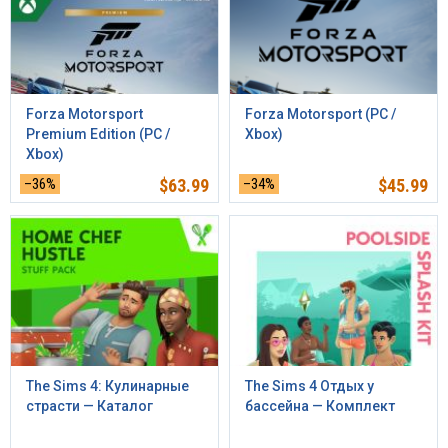
Forza Motorsport
Forza Motorsport (PC /
Premium Edition (PC /
Xbox)
Xbox)
–36%
$
63.99
–34%
$
45.99
The Sims 4: Кулинарные
The Sims 4 Отдых у
страсти — Каталог
бассейна — Комплект