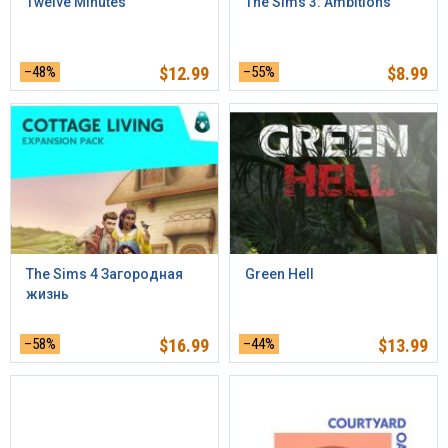
Twelve Minutes
The Sims 3: Ambitions
–48%
$
12.99
–55%
$
8.99
The Sims 4 Загородная
Green Hell
жизнь
–58%
$
16.99
–44%
$
13.99