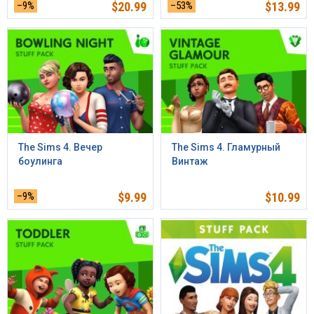
–9%
$
20.99
–53%
$
13.99
The Sims 4. Вечер
The Sims 4. Гламурный
боулинга
Винтаж
–9%
$
9.99
$
10.99