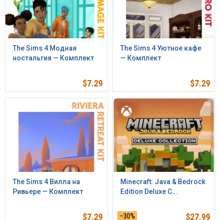
The Sims 4 Модная
The Sims 4 Уютное кафе
ностальгия — Комплект
— Комплект
$
7.29
$
7.29
The Sims 4 Вилла на
Minecraft: Java & Bedrock
Ривьере — Комплект
Edition Deluxe C...
$
7.29
–30%
$
27.99