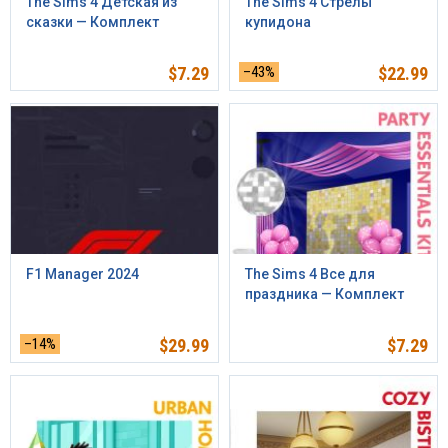
The Sims 4 Детская из
The Sims 4 Стрелы
сказки — Комплект
купидона
$
7.29
–43%
$
22.99
F1 Manager 2024
The Sims 4 Все для
праздника — Комплект
–14%
$
29.99
$
7.29