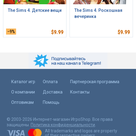
The Sims 4. Детские вещи
The Sims 4. Роскошная
вечеринка
–9%
$
9.99
$
9.99
Каталог игр
Оплата
Партнерская программа
О компании
Доставка
Контакты
Оптовикам
Помощь
© 2003-2026 Интернет-магазин ИгроShop. Все права
защищены.
Политика конфиденциальности
.
All trademarks and logos are property
of their respective owners.