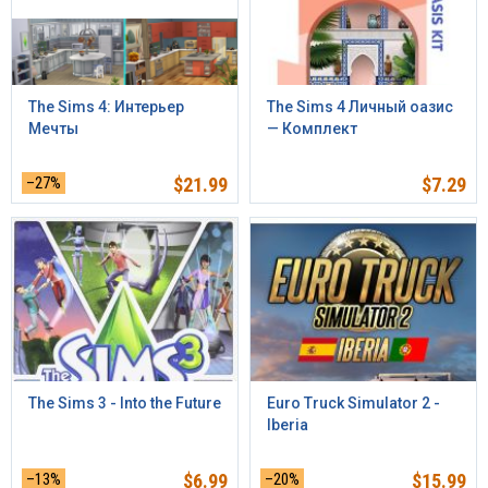
The Sims 4: Интерьер
The Sims 4 Личный оазис
Мечты
— Комплект
–27%
$
21.99
$
7.29
The Sims 3 - Into the Future
Euro Truck Simulator 2 -
Iberia
–13%
$
6.99
–20%
$
15.99