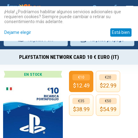
¡Hola! ¿Podríamos habilitar algunos servicios adicionales que
requieren cookies? Siempre puede cambiar o retirar su
consentimiento más adelante.
Dejame elegir
Está bien
Tarjetas
PSN
Tarjetas
prepago
PLAYSTATION NETWORK CARD 10 € EURO (IT)
EN STOCK
€10
€20
$
12.49
$
22.99
€35
€50
$
38.99
$
54.99