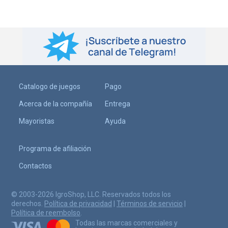
Catalogo de juegos
Pago
Acerca de la compañía
Entrega
Mayoristas
Ayuda
Programa de afiliación
Contactos
© 2003-2026 IgroShop, LLC. Reservados todos los
derechos.
Política de privacidad
|
Términos de servicio
|
Política de reembolso
.
Todas las marcas comerciales y