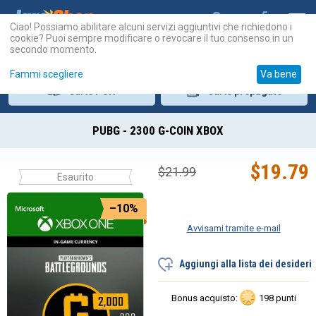
Ciao! Possiamo abilitare alcuni servizi aggiuntivi che richiedono i
cookie? Puoi sempre modificare o revocare il tuo consenso in un
secondo momento.
Fammi scegliere
Va bene
Carte
PSN
Carte
prepagate
PUBG - 2300 G-COIN XBOX
$
19.79
$
21.99
Esaurito
–10%
Avvisami tramite e-mail
Aggiungi alla lista dei desideri
Bonus acquisto:
198 punti