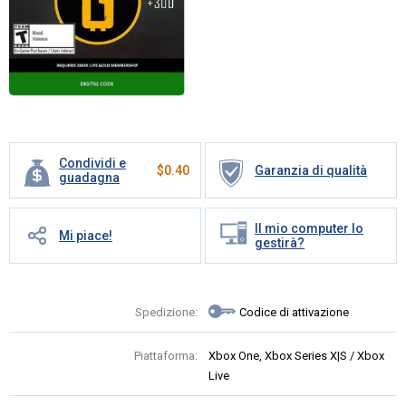
Condividi e
$
0.40
Garanzia di qualità
guadagna
Il mio computer lo
Mi piace!
gestirà?
Spedizione:
Codice di attivazione
Piattaforma:
Xbox One, Xbox Series X|S / Xbox
Live