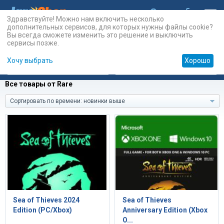
Здравствуйте! Можно нам включить несколько
дополнительных сервисов, для которых нужны файлы cookie?
Вы всегда сможете изменить это решение и выключить
сервисы позже.
Хочу выбрать
Хорошо
Карты
PSN
Карты
Prepaid
Все товары от Rare
Сортировать по времени: новинки выше
Sea of Thieves 2024
Sea of Thieves
Edition (PC/Xbox)
Anniversary Edition (Xbox
O...