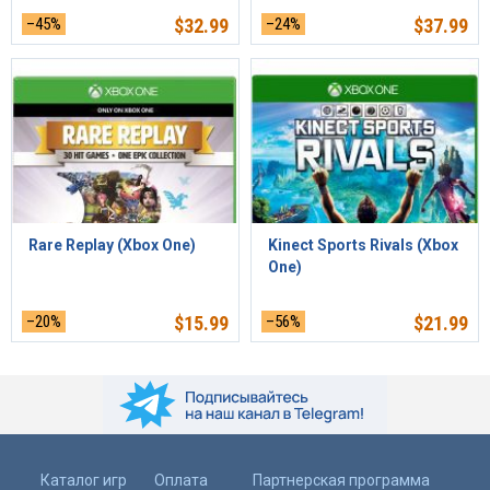
–45%
$
32.99
–24%
$
37.99
Rare Replay (Xbox One)
Kinect Sports Rivals (Xbox
One)
–20%
$
15.99
–56%
$
21.99
Каталог игр
Оплата
Партнерская программа