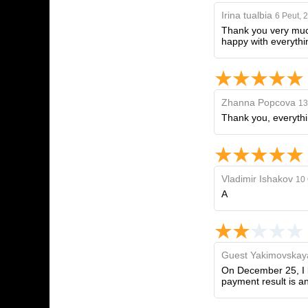
Irina tualbia
6 Peut, 
Thank you very much,
happy with everythi
Zhanna Popcova
13
Thank you, everythi
Vladimir Ishakov
10 
A
Guest Yakimovskay
On December 25, I b
payment result is a