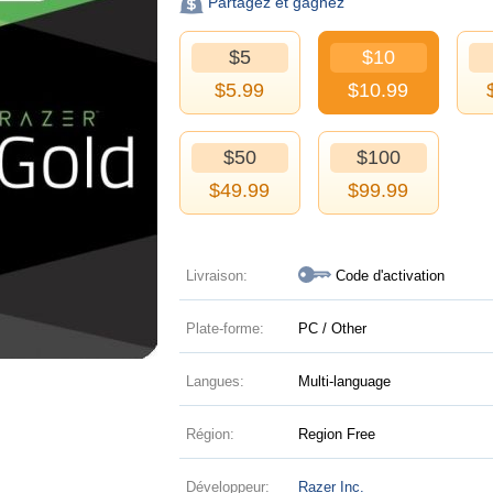
Partagez et gagnez
$5
$10
$
5.99
$
10.99
$50
$100
$
49.99
$
99.99
Livraison:
Code d'activation
Plate-forme:
PC / Other
Langues:
Multi-language
Région:
Region Free
Développeur:
Razer Inc.