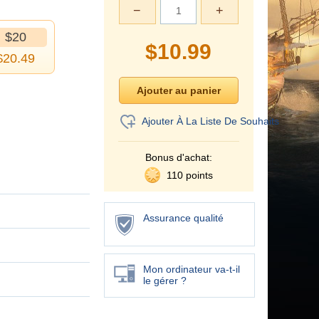
−
+
$20
$
10.99
$
20.49
Ajouter À La Liste De Souhaits
Bonus d'achat:
110 points
Assurance qualité
Mon ordinateur va-t-il
le gérer ?