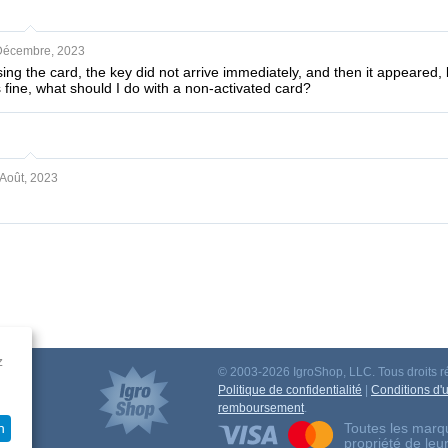
Décembre, 2023
ing the card, the key did not arrive immediately, and then it appeared, 
 fine, what should I do with a non-activated card?
Août, 2023
z
© 2003-2026 IgroShop, LLC. Tous droits r
iation
Politique de confidentialité
|
Conditions d'ut
remboursement
.
Toutes les marqu
n
propriété de leu