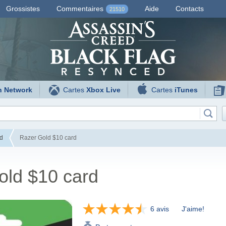
Grossistes
Commentaires
Aide
Contacts
21510
n Network
Cartes
Xbox Live
Cartes
iTunes
d
Razer Gold $10 card
old $10 card
6 avis
J'aime!