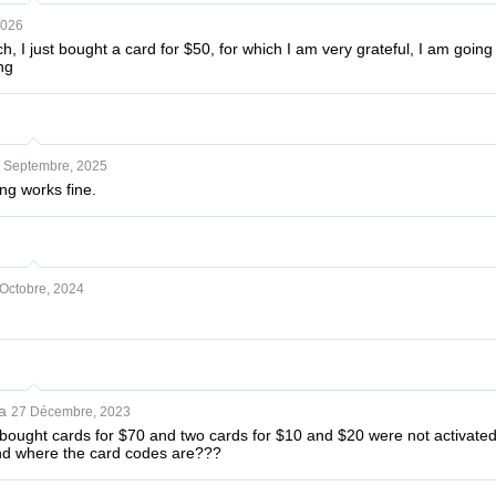
2026
 I just bought a card for $50, for which I am very grateful, I am going 
ng
 Septembre, 2025
ng works fine.
Octobre, 2024
a
27 Décembre, 2023
ought cards for $70 and two cards for $10 and $20 were not activated.
nd where the card codes are???