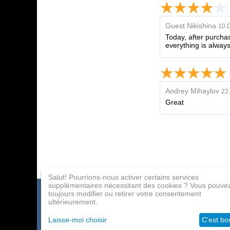
Guest Nikishina
10 
Today, after purchas
everything is always
Andrey Mihaylov
22 
Great
Salut! Pourrions-nous activer certains services
supplémentaires nécessitant des cookies ? Vous pouve
toujours modifier ou retirer votre consentement
Catalogue de jeux
Paiement
Programme d'affil
ultérieurement.
À propos de la société
Livraison
Contacts
Laisse-moi choisir
C'est bo
Grossistes
Aide