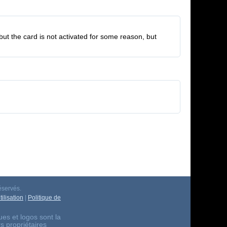
but the card is not activated for some reason, but
éservés.
ilisation
|
Politique de
es et logos sont la
rs propriétaires