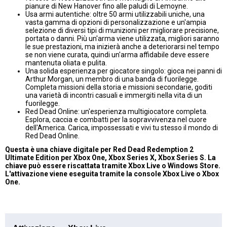
pianure di New Hanover fino alle paludi di Lemoyne.
Usa armi autentiche: oltre 50 armi utilizzabili uniche, una
vasta gamma di opzioni di personalizzazione e un'ampia
selezione di diversi tipi di munizioni per migliorare precisione,
portata o danni. Più un'arma viene utilizzata, migliori saranno
le sue prestazioni, ma inizierà anche a deteriorarsi nel tempo
se non viene curata, quindi un'arma affidabile deve essere
mantenuta oliata e pulita.
Una solida esperienza per giocatore singolo: gioca nei panni di
Arthur Morgan, un membro di una banda di fuorilegge.
Completa missioni della storia e missioni secondarie, goditi
una varietà di incontri casuali e immergiti nella vita di un
fuorilegge.
Red Dead Online: un'esperienza multigiocatore completa.
Esplora, caccia e combatti per la sopravvivenza nel cuore
dell'America. Carica, impossessati e vivi tu stesso il mondo di
Red Dead Online.
Questa è una chiave digitale per Red Dead Redemption 2
Ultimate Edition per Xbox One, Xbox Series X, Xbox Series S. La
chiave può essere riscattata tramite Xbox Live o Windows Store.
L'attivazione viene eseguita tramite la console Xbox Live o Xbox
One.