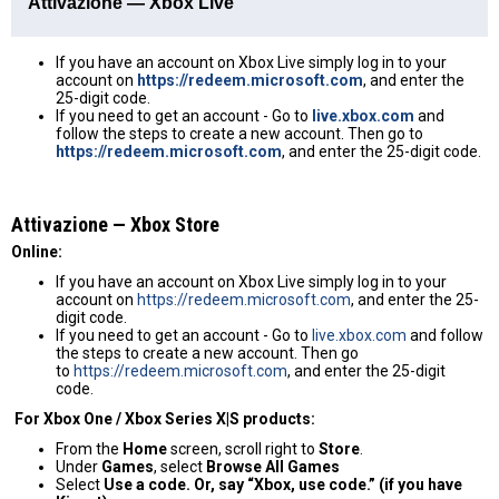
Attivazione — Xbox Live
If you have an account on Xbox Live simply log in to your
account on
https://redeem.microsoft.com
, and enter the
25-digit code.
If you need to get an account - Go to
live.xbox.com
and
follow the steps to create a new account. Then go to
https://redeem.microsoft.com
, and enter the 25-digit code.
Attivazione — Хbox Store
Online:
If you have an account on Xbox Live simply log in to your
account on
https://redeem.microsoft.com
, and enter the 25-
digit code.
If you need to get an account - Go to
live.xbox.com
and follow
the steps to create a new account. Then go
to
https://redeem.microsoft.com
, and enter the 25-digit
code.
For Xbox One / Xbox Series X|S products:
From the
Home
screen, scroll right to
Store
.
Under
Games
, select
Browse All Games
Select
Use a code. Or, say “Xbox, use code.” (if you have