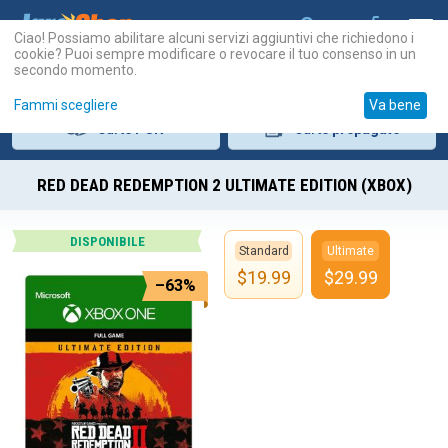
Ciao! Possiamo abilitare alcuni servizi aggiuntivi che richiedono i
cookie? Puoi sempre modificare o revocare il tuo consenso in un
secondo momento.
Fammi scegliere
Va bene
Carte
PSN
Carte
prepagate
RED DEAD REDEMPTION 2 ULTIMATE EDITION (XBOX)
DISPONIBILE
Standard
Ultimate
$
19.99
$
29.99
–63%