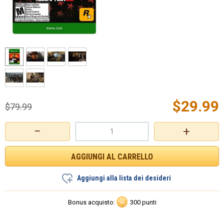
$
29.99
$
79.99
−
+
Aggiungi alla lista dei desideri
Bonus acquisto:
300 punti