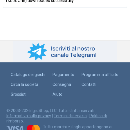
(Xbox One) downloaded successfully.
Catalogo dei giochi
Pagamento
Programma affiliato
Circa la società
Consegna
Contatti
Grossisti
Aiuto
© 2003-2026 IgroShop, LLC. Tutti i diritti riservati.
Informativa sulla privacy
|
Termini di servizio
|
Politica di
rimborso
.
Tutti i marchi e i loghi appartengono ai