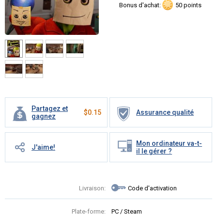
Bonus d'achat:
50 points
Partagez et
$
0.15
Assurance qualité
gagnez
Mon ordinateur va-t-
J'aime!
il le gérer ?
Livraison:
Code d'activation
Plate-forme:
PC / Steam