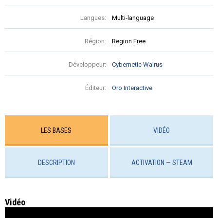
Langues:
Multi-language
Région:
Region Free
Développeur:
Cybernetic Walrus
Éditeur:
Oro Interactive
LES BASES
VIDÉO
DESCRIPTION
ACTIVATION — STEAM
Vidéo