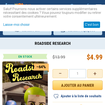
Salut! Pourrions-nous activer certains services supplémentaires
nécessitant des cookies ? Vous pouvez toujours modifier ou retirer
votre consentement ultérieurement.
Laisse-moi choisir
C'est bon
Cartes
PSN
Cartes
Prépayées
ROADSIDE RESEARCH
$
4.99
$
13.99
EN STOCK
–64%
−
+
Ajouter à la liste de souhaits