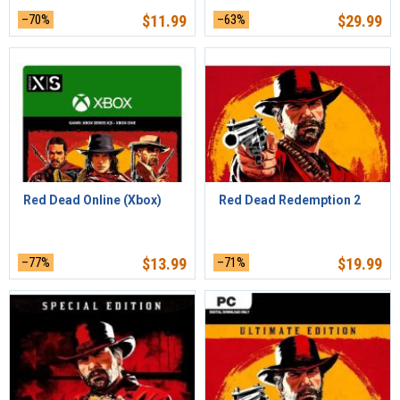
–70%
$
11.99
–63%
$
29.99
Red Dead Online (Xbox)
Red Dead Redemption 2
–77%
$
13.99
–71%
$
19.99