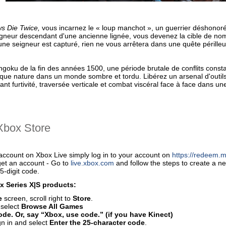
s Die Twice,
vous incarnez le « loup manchot », un guerrier déshonoré 
igneur descendant d'une ancienne lignée, vous devenez la cible de no
une seigneur est capturé, rien ne vous arrêtera dans une quête pérille
goku de la fin des années 1500, une période brutale de conflits constan
ue nature dans un monde sombre et tordu. Libérez un arsenal d'outils
nt furtivité, traversée verticale et combat viscéral face à face dans un
Хbox Store
account on Xbox Live simply log in to your account on
https://redeem.m
get an account - Go to
live.xbox.com
and follow the steps to create a 
5-digit code.
 Series X|S products:
e
screen, scroll right to
Store
.
 select
Browse All Games
de. Or, say “Xbox, use code.” (if you have Kinect)
gn in and select
Enter the 25-character code
.