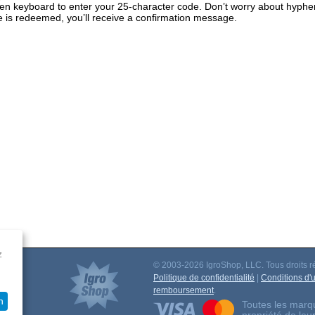
en keyboard to enter your 25-character code. Don’t worry about hyphen
 is redeemed, you’ll receive a confirmation message.
z
© 2003-2026 IgroShop, LLC. Tous droits r
iation
Politique de confidentialité
|
Conditions d'ut
remboursement
.
n
Toutes les marqu