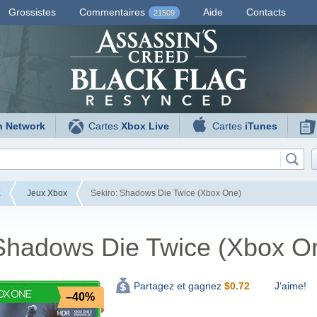
Grossistes
Commentaires
Aide
Contacts
21509
n Network
Cartes
Xbox Live
Cartes
iTunes
E
Jeux Xbox
Sekiro: Shadows Die Twice (Xbox One)
 Shadows Die Twice (Xbox O
J'aime!
Partagez et gagnez
$
0.72
–40%