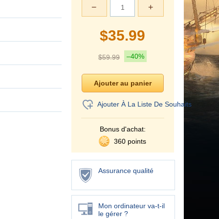
−
+
$
35.99
–40%
$
59.99
Ajouter À La Liste De Souhaits
Bonus d'achat:
360 points
Assurance qualité
Mon ordinateur va-t-il
le gérer ?