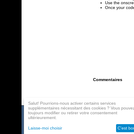
Use the onscre
Once your code
Commentaires
Salut! Pourrions-nous activer certains services
supplémentaires nécessitant des cookies ? Vous pouve
toujours modifier ou retirer votre consentement
Catalogue de jeux
Paiement
Programme d'affil
ultérieurement.
À propos de la société
Livraison
Contacts
Laisse-moi choisir
C'est bo
Grossistes
Aide