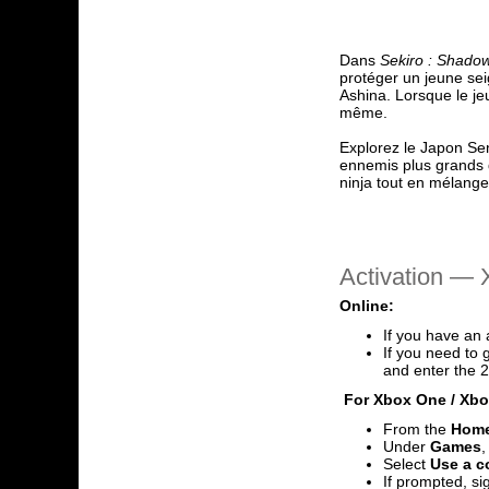
Dans
Sekiro : Shadow
protéger un jeune se
Ashina. Lorsque le je
même.
Explorez le Japon Sen
ennemis plus grands q
ninja tout en mélangea
Activation — 
Online:
If you have an 
If you need to 
and enter the 2
For Xbox One / Xbox
From the
Hom
Under
Games
,
Select
Use a co
If prompted, si