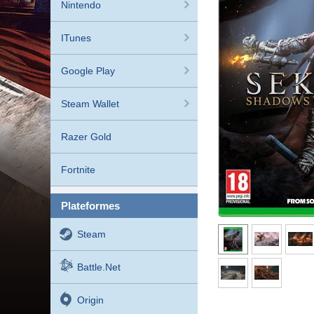
Nintendo
ITunes
Google Play
Steam Wallet
Razer Gold
Fortnite
plateformes
Steam
Battle.net
Origin