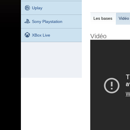
Uplay
Les bases
Vidéo
Sony Playstation
Vidéo
XBox Live