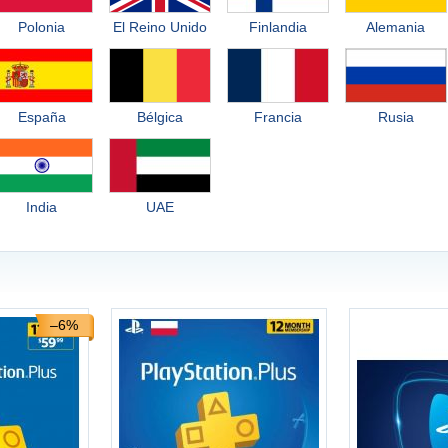
Polonia
El Reino Unido
Finlandia
Alemania
España
Bélgica
Francia
Rusia
India
UAE
–6%