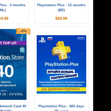
Plus - 3 months
Playstation Plus - 12 months
(NL)
(BE)
34.99
$
69.99
–8%
Network Card 40
Playstation Plus - 365 days