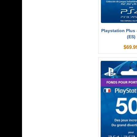
Playstation Plus
(ES)
$
69.9