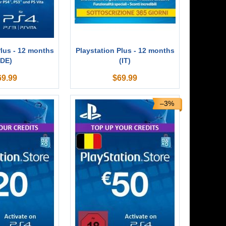
Plus - 12 months
Playstation Plus - 12 months
(DE)
(IT)
69.99
$
69.99
–3%