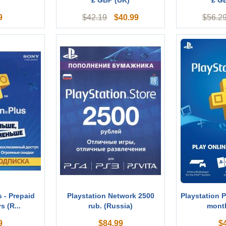
£ GBP (UK)
£ G
9
$
40.99
$
42.19
$
56.2
s - Prepaid
Playstation Network 2500
Playstation P
s (R...
rub. (Russia)
mont
9
$
84.99
$