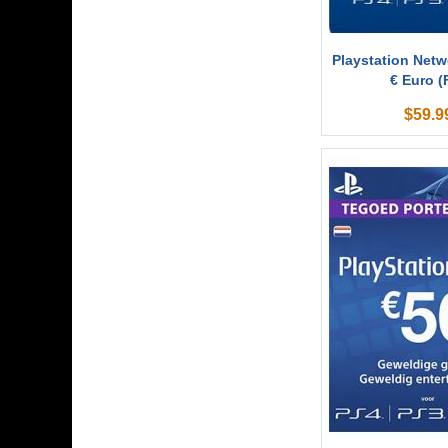
Playstation Netw
€ Euro (
$
59.9