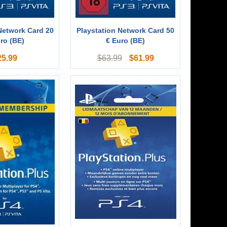
Network Card 20
Playstation Network Card 50
ro (BE)
€ Euro (BE)
25.99
$
61.99
$
63.99