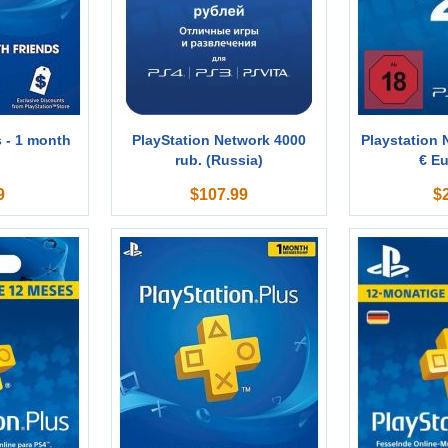
s - 1 month
PlayStation Network 4000
Playstation 
rub. (Russia)
€ Eu
9
$
107.99
$