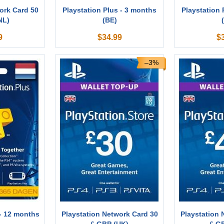
ork Card 50
Playstation Plus - 3 months
Playstation 
NL)
(BE)
9
$
34.99
$
–3%
 - 12 months
Playstation Network Card 30
Playstation 