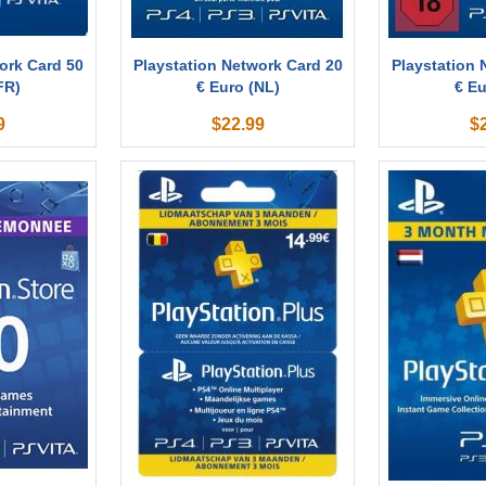
ork Card 50
Playstation Network Card 20
Playstation 
FR)
€ Euro (NL)
€ Eu
9
$
22.99
$