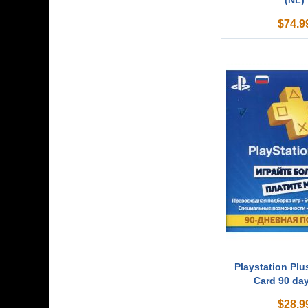
(NL)
$
74.9
Playstation Plu
Card 90 day
$
28.9