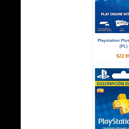
Playstation Plu
(PL)
$
22.9