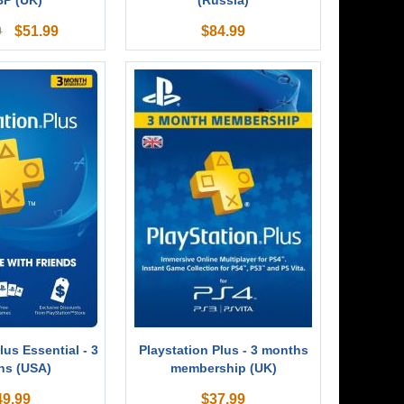
BP (UK)
(Russia)
$
51.99
$
84.99
9
lus Essential - 3
Playstation Plus - 3 months
hs (USA)
membership (UK)
49.99
$
37.99