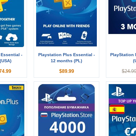
 Essential -
Playstation Plus Essential -
PlayStation
(USA)
12 months (PL)
(
74.99
$
89.99
$
24.9