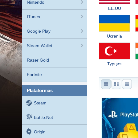
Nintendo
EE.UU
ITunes
Google Play
Ucrania
Steam Wallet
Razer Gold
Турция
Fortnite
plataformas
Steam
Battle.net
Origin