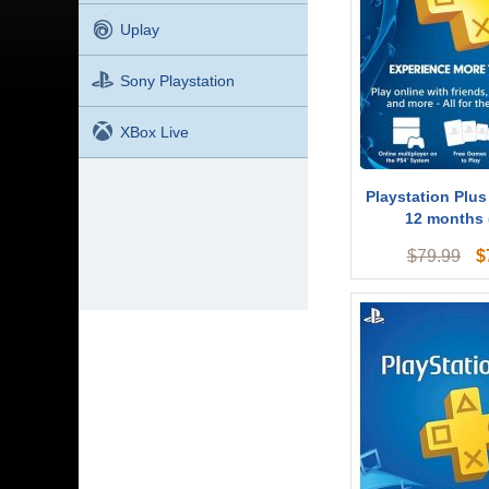
Uplay
Sony Playstation
XBox Live
Playstation Plus
12 months 
$
$
79.99