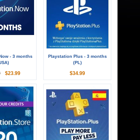
 Now - 3 months
Playstation Plus - 3 months
USA)
(PL)
$
23.99
$
34.99
9