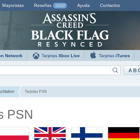
Mayoristas
Reseñas
Ayuda
Contactos
21510
on Network
Tarjetas
Xbox Live
Tarjetas
iTunes
AB
yStation
Tarjetas PSN
as PSN