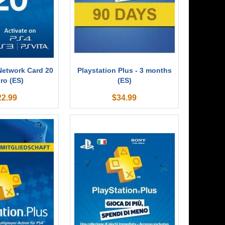
Network Card 20
Playstation Plus - 3 months
ro (ES)
(ES)
22.99
$
34.99