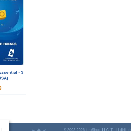
Essential - 3
USA)
9
il
© 2003-2026 IgroShop, LLC. Tutti i diritti ri