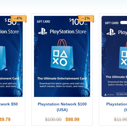
–4%
–1%
twork $50
Playstation Network $100
Playstatio
)
(USA)
(
49.79
$
98.99
$
100.00
$
11.9