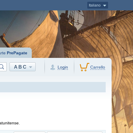
Italiano
rte
PrePagate
ABC
Login
Carrello
atunitense.