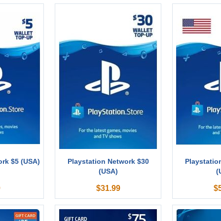
ork $5 (USA)
Playstation Network $30
Playstatio
(USA)
(
9
$
31.99
$