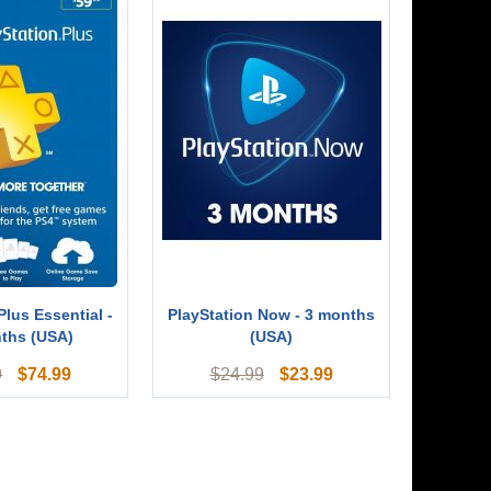
Plus Essential -
PlayStation Now - 3 months
ths (USA)
(USA)
$
74.99
$
23.99
9
$
24.99