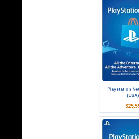
Playstation Ne
(USA
$
25.5