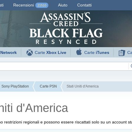
ti
Recensioni
Aiuto
Contatti
21510
 Network
Carte
Xbox Live
Carte
iTunes
Ca
Sony PlayStation
Carte PSN
Stati Uniti d'America
niti d'America
o restrizioni regionali e possono essere riscattati solo su un account st