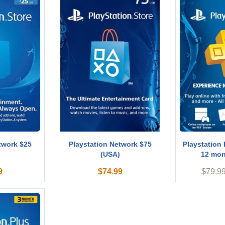
twork $25
Playstation Network $75
Playstation 
)
(USA)
12 mon
9
$
74.99
$
79.9