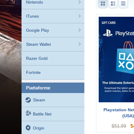
Nintendo
ITunes
Google Play
Steam Wallet
Razer Gold
Fortnite
piattaforme
Steam
Playstation Ne
Battle.net
(USA
$
$
51.99
Origin