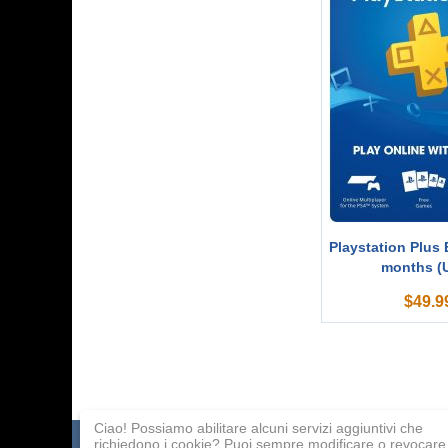
Playstation Plus 
months (
$
49.9
Ciao! Possiamo abilitare alcuni servizi aggiuntivi che
richiedono i cookie? Puoi sempre modificare o revocare 