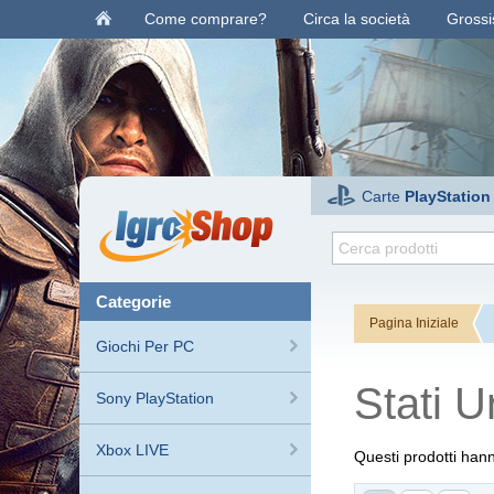
Come comprare?
Circa la società
Grossis
Carte
PlayStation
categorie
Pagina Iniziale
Giochi Per PC
Stati U
Sony PlayStation
Xbox LIVE
Questi prodotti hann