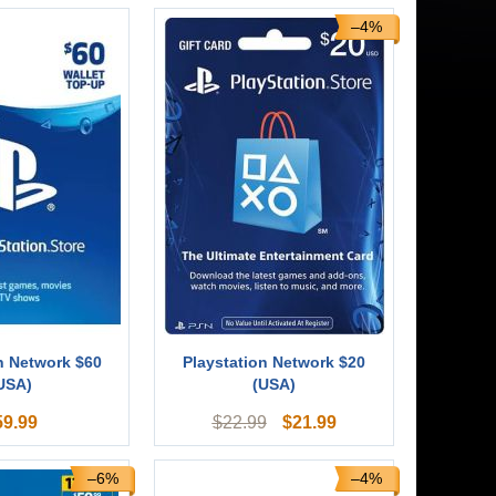
–4%
n Network $60
Playstation Network $20
USA)
(USA)
59.99
$
21.99
$
22.99
–6%
–4%