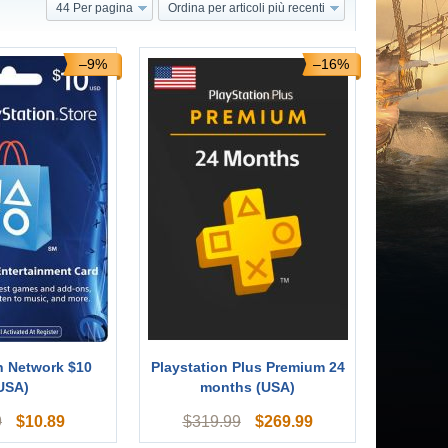
44 Per pagina
Ordina per articoli più recenti
–9%
–16%
n Network $10
Playstation Plus Premium 24
USA)
months (USA)
$
10.89
$
269.99
9
$
319.99