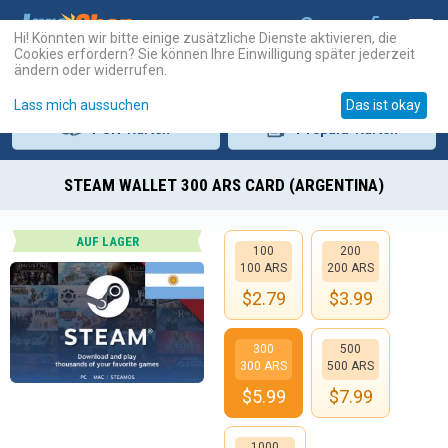
Hi! Könnten wir bitte einige zusätzliche Dienste aktivieren, die
Cookies erfordern? Sie können Ihre Einwilligung später jederzeit
ändern oder widerrufen.
Lass mich aussuchen
Das ist okay
PSN
-Karten
Prepaid
-Karten
STEAM WALLET 300 ARS CARD (ARGENTINA)
AUF LAGER
100
200
100 ARS
200 ARS
$
2.79
$
3.99
300
500
300 ARS
500 ARS
$
5.99
$
7.99
1000