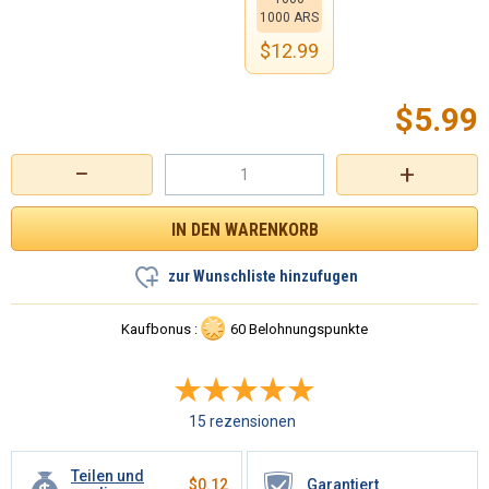
1000 ARS
$
12.99
$
5.99
−
+
zur Wunschliste hinzufugen
Kaufbonus :
60 Belohnungspunkte
15 rezensionen
Teilen und
$
0.12
Garantiert