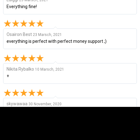
Everything fine!
Osairon Best
23 Marsch, 2021
everything is perfect with perfect money support ;)
Nikita Rybalko
10 Marsch, 2021
+
skywawaa
30 November, 2020
perfect instant delivery