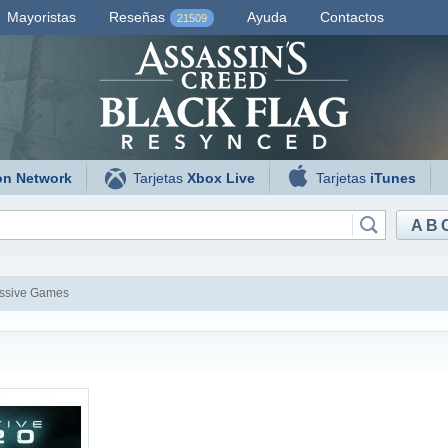
Mayoristas
Reseñas
Ayuda
Contactos
21509
on Network
Tarjetas
Xbox Live
Tarjetas
iTunes
AB
ssive Games