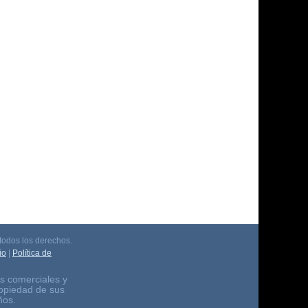
odos los derechos.
io
|
Política de
s comerciales y
ropiedad de sus
ños.