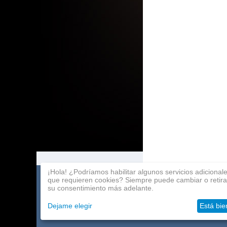
¡Hola! ¿Podríamos habilitar algunos servicios adicional
que requieren cookies? Siempre puede cambiar o retira
Catalogo de juegos
Pago
Programa de afili
su consentimiento más adelante.
Acerca de la compañía
Entrega
Contactos
Dejame elegir
Está bie
Mayoristas
Ayuda