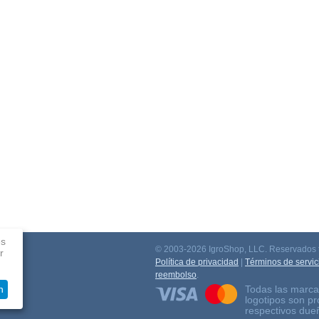
es
© 2003-2026 IgroShop, LLC. Reservados t
r
ación
Política de privacidad
|
Términos de servic
reembolso
.
Todas las marca
n
logotipos son p
respectivos due