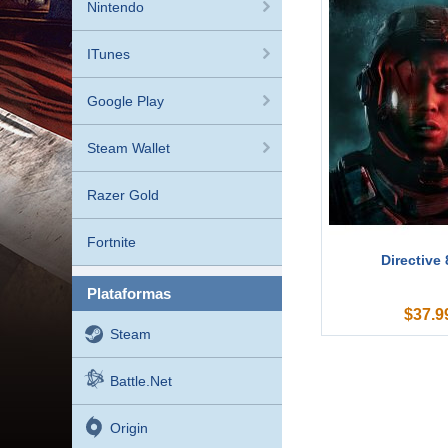
Nintendo
ITunes
Google Play
Steam Wallet
Razer Gold
Fortnite
Directive
plataformas
$
37.9
Steam
Battle.net
Origin