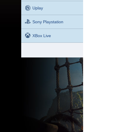
Uplay
Sony Playstation
XBox Live