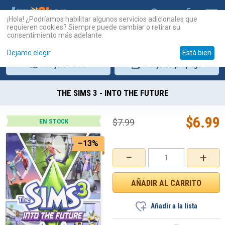
¡Hola! ¿Podríamos habilitar algunos servicios adicionales que
requieren cookies? Siempre puede cambiar o retirar su
consentimiento más adelante.
Dejame elegir
Está bien
Tarjetas
PSN
Tarjetas
prepago
THE SIMS 3 - INTO THE FUTURE
$
6.99
$
7.99
EN STOCK
–13%
−
+
Añadir a la lista