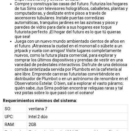
Compre y construya las casas del futuro. Futuriza los hogares
de tus Sims con televisores holográficos, caballetes, plantas y
computadoras, y deslízate entre pisos a través de
ascensores tubulares. Instale puertas corredizas
automáticas, tranquilos jardines en las azoteas y pisos y
paredes de vidrio para darle a sus hogares ese toque
futurista perfecto. ¡El hogar del futuro es lo que tú quieras
que sea!
Juega con un nuevo mundo ambientado cientos de años en
el futuro. ¡Atraviesa la ciudad en el monorraíl o súbete a un
jetpack y vuela con amigos! Visite lugares completamente
nuevos, como la futura plaza comercial, para explorar y
comprar los últimos dispositivos y prendas de vestir en una
variedad de pedestales interactivos. Disfrute de una deliciosa
comida sintetizada servida por Plumbots en la cafetería al
aire libre. Emprende carreras futuristas convirtiéndote en
distribuidor de Plumbot o en un astrónomo de renombre en el
Observatorio Estelar. O bien, sal a explorar el vasto páramo;
quién sabe, ¡tus Sims podrían encontrar reliquias raras y tal
vez pistas sobre lo que pasó con el océano!
Requerimientos mínimos del sistema:
SO:
ventana 7
UPC:
Intel 2 dúo
RAM:
2GB