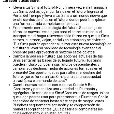
Características clave:
¡Lleva a tus Sims al futuro! ¡Por primera vez en la franquicia
Los Sims, podrás jugar con la vida en el futuro! Ingresa al
Portal del Tiempo y lleva a tus Sims a un mundo nuevo que
existe cientos de años en el futuro, donde podrán explorar
una forma de vida completamente nueva.
Experimente con la tecnología del futuro. Sea testigo de
cómo las nuevas tecnologías para el entretenimiento, el
transporte o el hogar reinventarán la forma en que sus Sims
comen, duermen, viajan, socializan, trabajan y se divierten.
¡Tus Sims podrán aprender a utilizar esta nueva tecnología en
el futuro y llevar su habilidad de tecnología avanzada al
presente para aprovechar al máximo estos objetos!
Cambia la vida en el futuro. Las acciones actuales de tus
Sims sentarán las bases de su legado futuro. ¡Tus Sims
pueden incluso conocer a sus futuros descendientes y
cambiar sus destinos mediante acciones tomadas en el
presente! Con oportunidades para alterar el destino del
futuro, ¿se esforzarán tus Sims por crear una sociedad
ultrautópica o un mundo de caos?
Cuente nuevas historias con el nuevo Create A Bot.
¡Construye y personaliza una variedad de Plumbots y
agrégalos a la casa de tus Sims! Crea chips de rasgos únicos
que luego podrás usar para programar tus Plumbots. Con la
capacidad de contener hasta siete chips de rasgos, estos
Plumbots seguramente actuarán y se comportarán de
maneras sorprendentes. ¿Qué pasaría si combinaras los
chips Robonanny y Sinister Circuits?