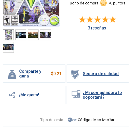
Bono de compra:
70 puntos
3 reseñas
Comparte y
$
0.21
Seguro de calidad
gana
¿Mi computadora lo
¡Me gusta!
soportará?
Tipo de envío:
Código de activación