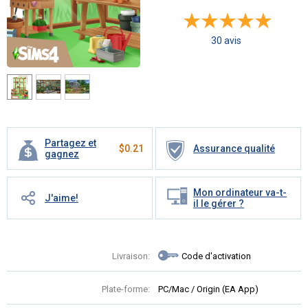
30 avis
Partagez et
$
0.21
Assurance qualité
gagnez
Mon ordinateur va-t-
J'aime!
il le gérer ?
Livraison:
Code d'activation
Plate-forme:
PC/Mac / Origin (EA App)