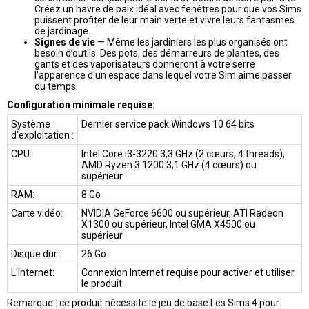
Créez un havre de paix idéal avec fenêtres pour que vos Sims
puissent profiter de leur main verte et vivre leurs fantasmes
de jardinage.
Signes de vie
— Même les jardiniers les plus organisés ont
besoin d’outils. Des pots, des démarreurs de plantes, des
gants et des vaporisateurs donneront à votre serre
l'apparence d'un espace dans lequel votre Sim aime passer
du temps.
Configuration minimale requise:
Système
Dernier service pack Windows 10 64 bits
d'exploitation :
CPU:
Intel Core i3-3220 3,3 GHz (2 cœurs, 4 threads),
AMD Ryzen 3 1200 3,1 GHz (4 cœurs) ou
supérieur
RAM:
8 Go
Carte vidéo:
NVIDIA GeForce 6600 ou supérieur, ATI Radeon
X1300 ou supérieur, Intel GMA X4500 ou
supérieur
Disque dur :
26 Go
L'Internet:
Connexion Internet requise pour activer et utiliser
le produit
Remarque : ce produit nécessite le jeu de base Les Sims 4 pour