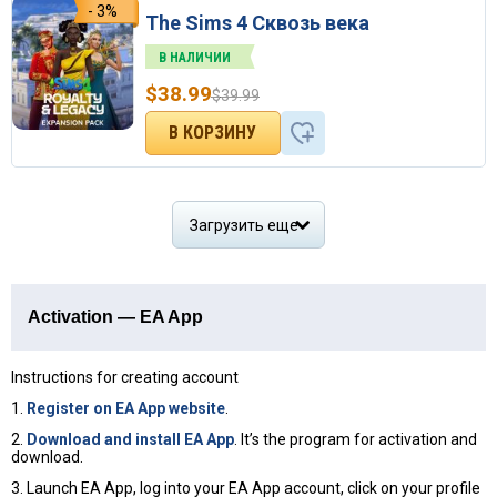
- 3%
The Sims 4 Сквозь века
В НАЛИЧИИ
$
38.99
$
39.99
Загрузить еще
Activation — EA App
Instructions for creating account
1.
Register on EA App website
.
2.
Download and install EA App
. It’s the program for activation and
download.
3. Launch EA App, log into your EA App account, click on your profile