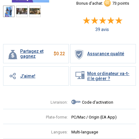
Bonus d'achat:
73 points
39 avis
Partagez et
$
0.22
Assurance qualité
gagnez
Mon ordinateur va-t-
J'aime!
il le gérer ?
Livraison:
Code d'activation
Plate-forme:
PC/Mac / Origin (EA App)
Langues:
Multi-language