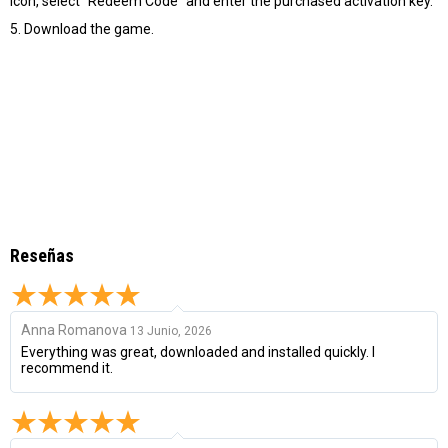
icon, select "Redeem Code" and enter the purchased activation key.
5. Download the game.
Reseñas
Anna Romanova
13 Junio, 2026
Everything was great, downloaded and installed quickly. I
recommend it.