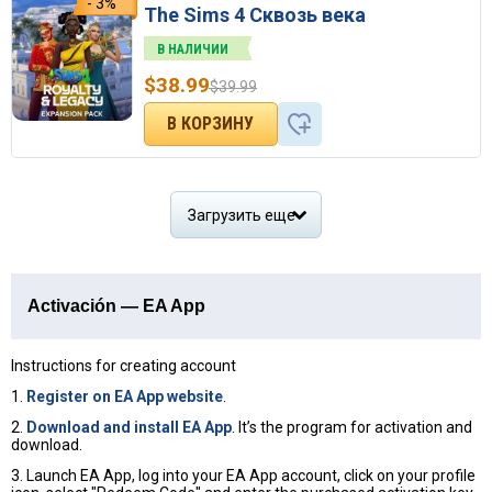
- 3%
The Sims 4 Сквозь века
В НАЛИЧИИ
$
38.99
$
39.99
Загрузить еще
Activación — EA App
Instructions for creating account
1.
Register on EA App website
.
2.
Download and install EA App
. It’s the program for activation and
download.
3. Launch EA App, log into your EA App account, click on your profile