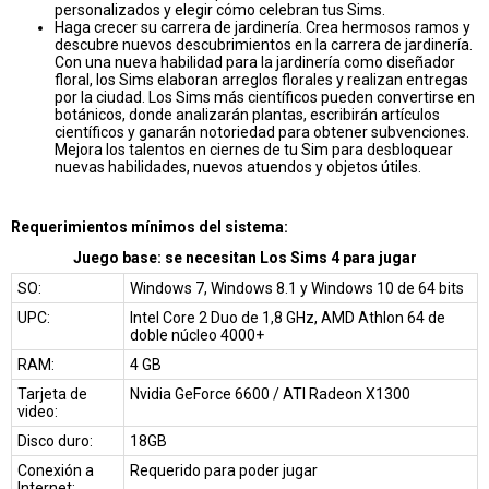
personalizados y elegir cómo celebran tus Sims.
Haga crecer su carrera de jardinería. Crea hermosos ramos y
descubre nuevos descubrimientos en la carrera de jardinería.
Con una nueva habilidad para la jardinería como diseñador
floral, los Sims elaboran arreglos florales y realizan entregas
por la ciudad. Los Sims más científicos pueden convertirse en
botánicos, donde analizarán plantas, escribirán artículos
científicos y ganarán notoriedad para obtener subvenciones.
Mejora los talentos en ciernes de tu Sim para desbloquear
nuevas habilidades, nuevos atuendos y objetos útiles.
Requerimientos mínimos del sistema:
Juego base: se necesitan Los Sims 4 para jugar
SO:
Windows 7, Windows 8.1 y Windows 10 de 64 bits
UPC:
Intel Core 2 Duo de 1,8 GHz, AMD Athlon 64 de
doble núcleo 4000+
RAM:
4 GB
Tarjeta de
Nvidia GeForce 6600 / ATI Radeon X1300
video:
Disco duro:
18GB
Conexión a
Requerido para poder jugar
Internet: