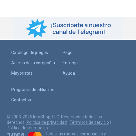
Catalogo de juegos
Pago
Acerca de la compañía
Entrega
Mayoristas
Ayuda
Programa de afiliación
Contactos
© 2003-2026 IgroShop, LLC. Reservados todos los
derechos.
Política de privacidad
|
Términos de servicio
|
Política de reembolso
.
Todas las marcas comerciales y