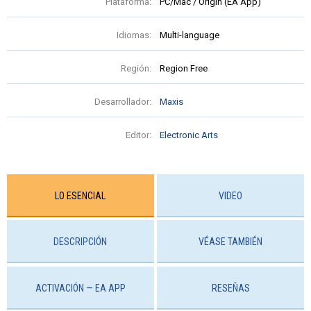
Plataforma:
PC/Mac / Origin (EA App)
Idiomas:
Multi-language
Región:
Region Free
Desarrollador:
Maxis
Editor:
Electronic Arts
LO ESENCIAL
VIDEO
DESCRIPCIÓN
VÉASE TAMBIÉN
ACTIVACIÓN — EA APP
RESEÑAS