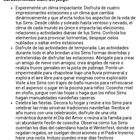
Experimente un clima impactante. Disfruta de cuatro
impresionantes estaciones y un clima que cambia
dinámicamente y que afecta todos los aspectos de la vida de
tus Sims. Desde cálido y soleado hasta ventoso y nevado, el
clima de cada mundo es único e impacta las elecciones,
relaciones y actividades diarias de tus Sims. Controla los
elementos para provocar tormentas, despejar cielos
nublados o saltar entre estaciones.
Disfrute de las actividades de temporada. Las actividades
durante todo el año brindan a los Sims formas divertidas y
entretenidas de disfrutar las estaciones. Abrígate para crear
un amigo de nieve con amigos, crea ángeles de nieve o
realiza trucos geniales en la pista de patinaje. Ponte un
impermeable para chapotear bajo una lluvia primaveral y
explora el aire libre para ganar insignias como explorador.
Viste a los Sims con trajes de baño nuevos para refrescarse
en el aspersor o jugar en la piscina para niños. Coseche miel
en otoño, juegue con las hojas o haga que los niños Sims
hagan manualidades navideñas caseras.
Celebra las fiestas. Decora tu hogar y reúne a los Sims para
celebrar las más sinceras tradiciones navideñas. Reciba el
año nuevo con una celebración, disfrute de una cita
romántica durante el Día del Amor o reúna a la familia para
un abundante festín de cosecha. Observa cómo tus Sims
cuentan los días del calendario hasta el Winterfest, donde se
regalan regalos, se cuelgan decoraciones y el Padre Invierno
hace una visita. Incluso puedes crear días festivos