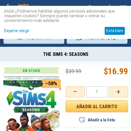
¡Hola! ¿Podríamos habilitar algunos servicios adicionales que
requieren cookies? Siempre puede cambiar o retirar su
consentimiento más adelante.
Dejame elegir
Está bien
Tarjetas
PSN
Tarjetas
prepago
THE SIMS 4: SEASONS
$
16.99
$
39.99
EN STOCK
–58%
−
+
Añadir a la lista