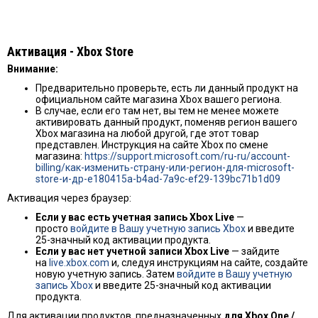
Активация - Хbox Store
Внимание:
Предварительно проверьте, есть ли данный продукт на
официальном сайте магазина Xbox вашего региона.
В случае, если его там нет, вы тем не менее можете
активировать данный продукт, поменяв регион вашего
Xbox магазина на любой другой, где этот товар
представлен. Инструкция на сайте Xbox по смене
магазина:
https://support.microsoft.com/ru-ru/account-
billing/как-изменить-страну-или-регион-для-microsoft-
store-и-др-e180415a-b4ad-7a9c-ef29-139bc71b1d09
Активация через браузер:
Если у вас есть учетная запись Xbox Live
—
просто
войдите в Вашу учетную запись Xbox
и введите
25-значный код активации продукта.
Если у вас нет учетной записи Xbox Live
— зайдите
на
live.xbox.com
и, следуя инструкциям на сайте, создайте
новую учетную запись. Затем
войдите в Вашу учетную
запись Xbox
и введите 25-значный код активации
продукта.
Для активации продуктов, предназначенных
для Xbox One /