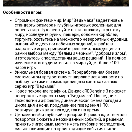
Особенности игры:
Огромный фэнтези-мир. Мир "Ведьмака" задает новые
стандарты размера и глубины игровых вселенных для
ролевых игр. Путешествуйте по гигантскому отрытому
миру, исследуйте руины, пещеры, обломки кораблей,
торгуйте, охотьтесь на множество невероятных чудовищ,
выполняйте десятки побочных заданий, играйте в
азаратные игры, принимайте решения, выходящие за
рамки выбора между "белым и черным", "добром и злом",
и готовьтесь к последствиям ваших решений. На полное
изучение этого удивительного мира уйдет более 100
часов игры.
Уникальная боевая система. Переработанная боевая
система игры предоставляет широкие возможности по
выбору тактики в самых зрелищных схватках за всю
серию игр "Ведьмак".
Новое поколение графики. Движок REDengine 3 покажет
невероятные красоты мира "Ведьмака". Последние
технологии и эффекты, динамическая смена погоды и
цикла дня и ночи, продуманное поведения НПС,
реагирующих как на погоду, так и на время.
Динамичный и глубокий сценарий. Игроков ждет немало
поворотов сюжета и неожиданный событий, а решения,
принятые игроками, могут иметь глубокие последствия,
сильно влияющие на происходящие события в игре.