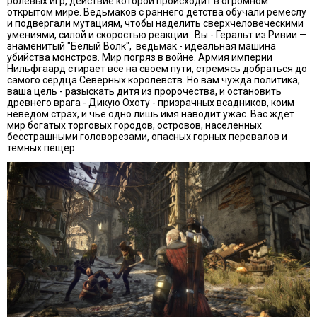
ролевых игр, действие которой происходит в огромном
открытом мире. Ведьмаков с раннего детства обучали ремеслу
и подвергали мутациям, чтобы наделить сверхчеловеческими
умениями, силой и скоростью реакции. Вы - Геральт из Ривии —
знаменитый "Белый Волк", ведьмак - идеальная машина
убийства монстров. Мир погряз в войне. Армия империи
Нильфгаард стирает все на своем пути, стремясь добраться до
самого сердца Северных королевств. Но вам чужда политика,
ваша цель - разыскать дитя из пророчества, и остановить
древнего врага - Дикую Охоту - призрачных всадников, коим
неведом страх, и чье одно лишь имя наводит ужас. Вас ждет
мир богатых торговых городов, островов, населенных
бесстрашными головорезами, опасных горных перевалов и
темных пещер.