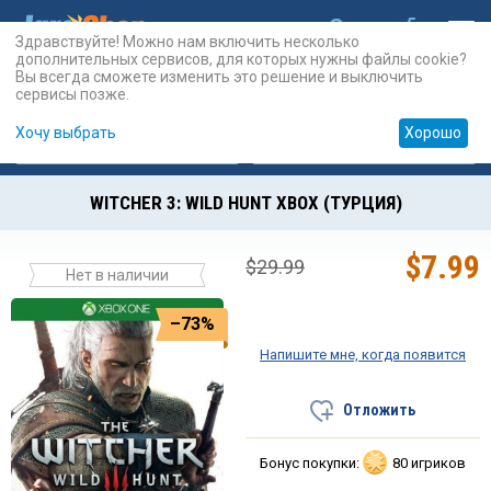
Здравствуйте! Можно нам включить несколько
дополнительных сервисов, для которых нужны файлы cookie?
Вы всегда сможете изменить это решение и выключить
сервисы позже.
Хочу выбрать
Хорошо
Карты
PSN
Карты
Prepaid
WITCHER 3: WILD HUNT XBOX (ТУРЦИЯ)
$
7.99
$
29.99
Нет в наличии
–73%
Напишите мне, когда появится
Отложить
Бонус покупки:
80 игриков