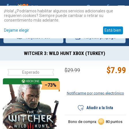
¡Hola! ¿Podríamos habilitar algunos servicios adicionales que
requieren cookies? Siempre puede cambiar o retirar su
consentimiento más adelante.
Dejame elegir
Está bien
Tarjetas
PSN
Tarjetas
prepago
WITCHER 3: WILD HUNT XBOX (TURKEY)
$
7.99
$
29.99
Esperado
–73%
Notificarme por correo electrónico
Añadir a la lista
Bono de compra:
80 puntos