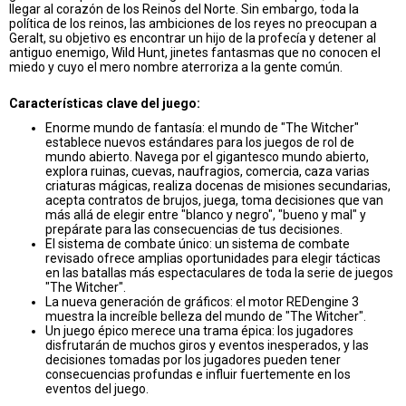
llegar al corazón de los Reinos del Norte. Sin embargo, toda la
política de los reinos, las ambiciones de los reyes no preocupan a
Geralt, su objetivo es encontrar un hijo de la profecía y detener al
antiguo enemigo, Wild Hunt, jinetes fantasmas que no conocen el
miedo y cuyo el mero nombre aterroriza a la gente común.
Características clave del juego:
Enorme mundo de fantasía: el mundo de "The Witcher"
establece nuevos estándares para los juegos de rol de
mundo abierto. Navega por el gigantesco mundo abierto,
explora ruinas, cuevas, naufragios, comercia, caza varias
criaturas mágicas, realiza docenas de misiones secundarias,
acepta contratos de brujos, juega, toma decisiones que van
más allá de elegir entre "blanco y negro", "bueno y mal" y
prepárate para las consecuencias de tus decisiones.
El sistema de combate único: un sistema de combate
revisado ofrece amplias oportunidades para elegir tácticas
en las batallas más espectaculares de toda la serie de juegos
"The Witcher".
La nueva generación de gráficos: el motor REDengine 3
muestra la increíble belleza del mundo de "The Witcher".
Un juego épico merece una trama épica: los jugadores
disfrutarán de muchos giros y eventos inesperados, y las
decisiones tomadas por los jugadores pueden tener
consecuencias profundas e influir fuertemente en los
eventos del juego.