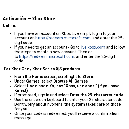
Activación — Хbox Store
Online:
If you have an account on Xbox Live simply log in to your
account on
https://redeem.microsoft.com
, and enter the 25-
digit code.
If you need to get an account - Go to
live.xbox.com
and follow
the steps to create a new account. Then go
to
https://redeem.microsoft.com
, and enter the 25-digit
code.
For Xbox One / Xbox Series X|S products:
From the
Home
screen, scroll right to
Store
.
Under
Games
, select
Browse All Games
Select
Use a code. Or, say “Xbox, use code.” (if you have
Kinect)
If prompted, sign in and select
Enter the 25-character code
.
Use the onscreen keyboard to enter your 25-character code.
Don’t worry about hyphens, the system takes care of those
for you.
Once your code is redeemed, you’ll receive a confirmation
message.