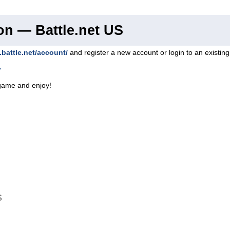
on — Battle.net US
.battle.net/account/
and register a new account or login to an existin
y
game and enjoy!
s