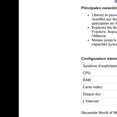
Principales caractér
Libérez le pou
réveillés sur l
spécialiser en 
Explorez les î
Fracture. Aujou
l’Alliance.
Niveau jusqu'à
capacités puiss
Configuration minim
Système d'exploitatio
CPU:
RAM:
Carte vidéo:
Disque dur :
L'Internet:
Nécessite World of War