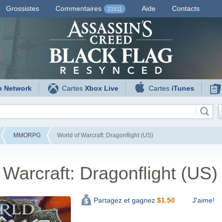
Grossistes
Commentaires
Aide
Contacts
21511
n Network
Cartes
Xbox Live
Cartes
iTunes
MMORPG
World of Warcraft: Dragonflight (US)
 Warcraft: Dragonflight (US)
J'aime!
Partagez et gagnez
$
1.50