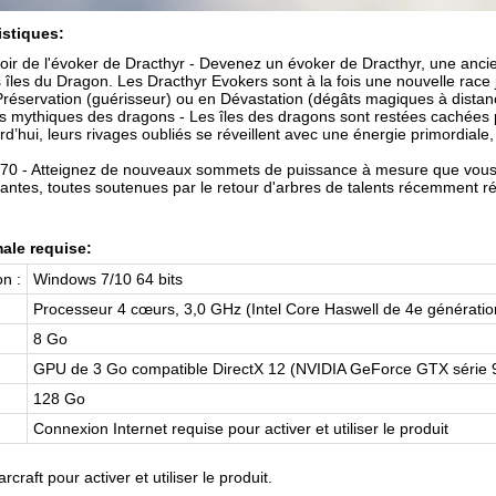
istiques:
voir de l'évoker de Dracthyr - Devenez un évoker de Dracthyr, une an
es îles du Dragon. Les Dracthyr Evokers sont à la fois une nouvelle race
Préservation (guérisseur) ou en Dévastation (dégâts magiques à distan
les mythiques des dragons - Les îles des dragons sont restées cachée
rd’hui, leurs rivages oubliés se réveillent avec une énergie primordiale
 70 - Atteignez de nouveaux sommets de puissance à mesure que vous
antes, toutes soutenues par le retour d'arbres de talents récemment r
ale requise:
n :
Windows 7/10 64 bits
Processeur 4 cœurs, 3,0 GHz (Intel Core Haswell de 4e générat
8 Go
GPU de 3 Go compatible DirectX 12 (NVIDIA GeForce GTX série 9
128 Go
Connexion Internet requise pour activer et utiliser le produit
craft pour activer et utiliser le produit.