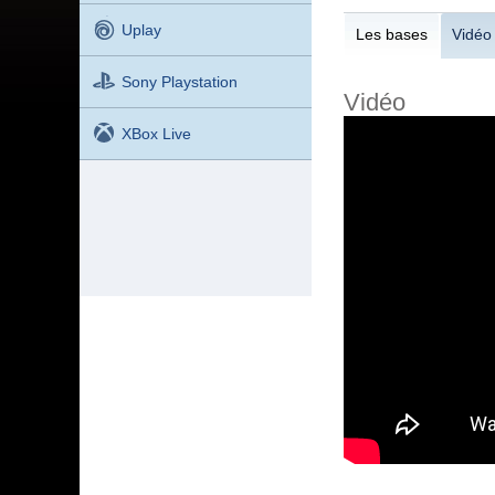
Uplay
Les bases
Vidéo
Sony Playstation
Vidéo
XBox Live