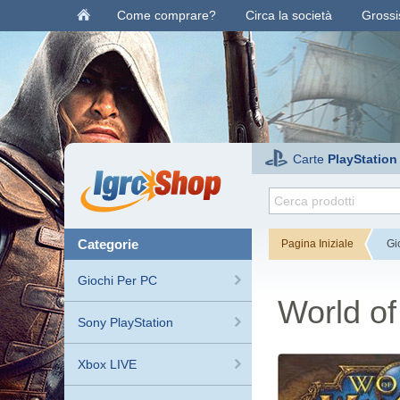
Come comprare?
Circa la società
Grossis
Carte
PlayStation
categorie
Pagina Iniziale
Gi
Giochi Per PC
World of
Sony PlayStation
Xbox LIVE