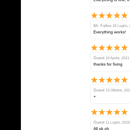
Mr. Fallos
26 Luglio,
Everything works!
Guest
10 Aprile, 2021
thanks for fixing
Guest
15 Ottobre, 20
+
Guest
11 Luglio, 2020
All ok oh