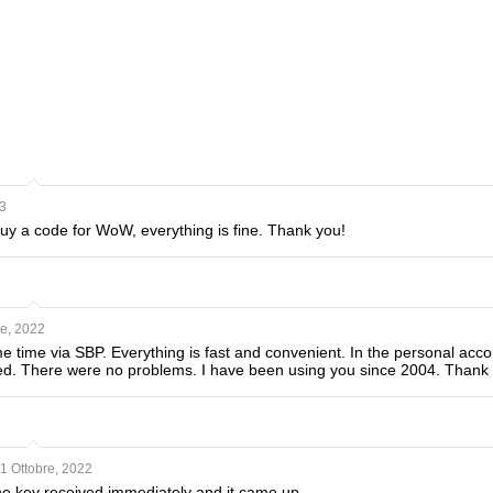
3
uy a code for WoW, everything is fine. Thank you!
re, 2022
 time via SBP. Everything is fast and convenient. In the personal acco
ed. There were no problems. I have been using you since 2004. Thank
1 Ottobre, 2022
the key received immediately and it came up.