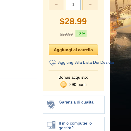
−
+
$
28.99
–3%
$
29.99
Aggiungi Alla Lista Dei Desideri
Bonus acquisto:
290 punti
Garanzia di qualità
Il mio computer lo
gestirà?