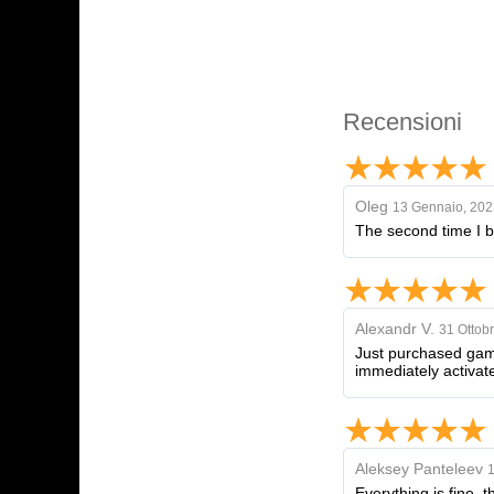
Recensioni
Oleg
13 Gennaio, 202
The second time I b
Alexandr V.
31 Ottob
Just purchased game
immediately activat
Aleksey Panteleev
1
Everything is fine, 