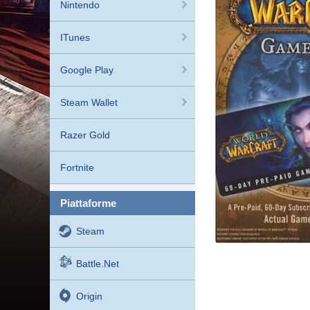
Nintendo
ITunes
Google Play
Steam Wallet
Razer Gold
Fortnite
piattaforme
Steam
Battle.net
Origin