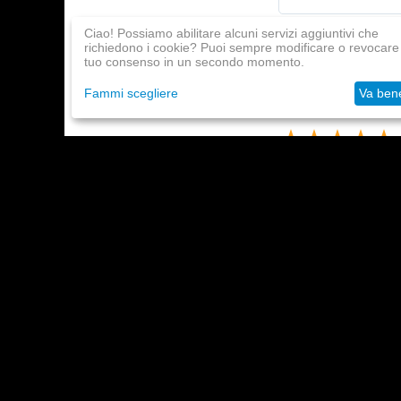
Ciao! Possiamo abilitare alcuni servizi aggiuntivi che
richiedono i cookie? Puoi sempre modificare o revocare 
tuo consenso in un secondo momento.
Guest
18 Aprile, 2018
Thanks. all perfectl
Fammi scegliere
Va ben
Guest
8 Aprile, 2018
Thanks!
Guest
29 Marta, 2018
everything is nothin
Guest
25 Marta, 2018
Thanks, all is well.