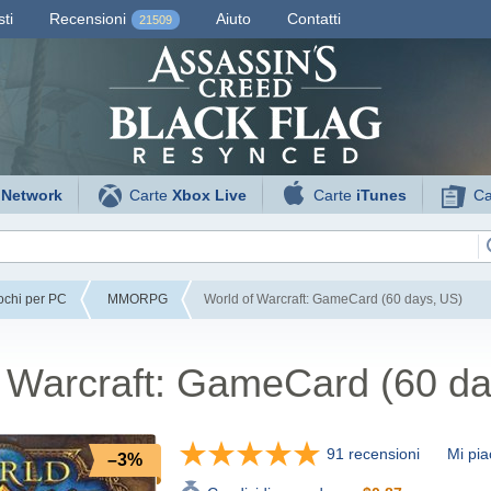
ti
Recensioni
Aiuto
Contatti
21509
 Network
Carte
Xbox Live
Carte
iTunes
Ca
ochi per PC
MMORPG
World of Warcraft: GameCard (60 days, US)
 Warcraft: GameCard (60 da
91 recensioni
Mi pia
–3%