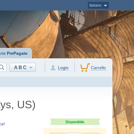
Italiano
rte
PrePagate
ABC
Login
Carrello
ys, US)
Disponibile
ce!