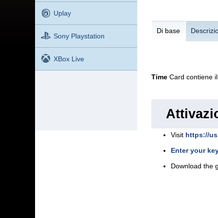
Uplay
Di base
Descrizi
Sony Playstation
XBox Live
Time
Card contiene il
Attivazi
Visit
https://us
Enter your ke
Download the 