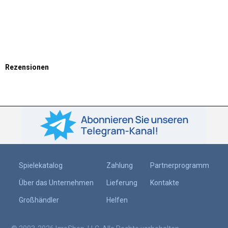
Rezensionen
Spielekatalog
Zahlung
Partnerprogramm
Über das Unternehmen
Lieferung
Kontakte
Großhändler
Helfen