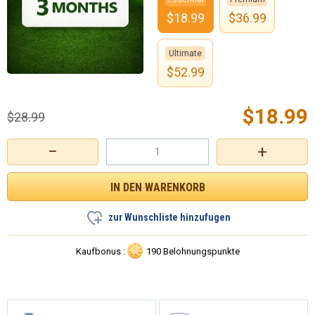
$
18.99
$
36.99
Ultimate
$
52.99
$
18.99
$
28.99
−
+
zur Wunschliste hinzufugen
Kaufbonus :
190 Belohnungspunkte