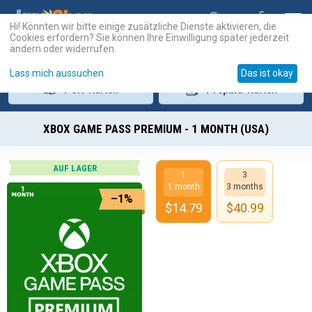
Hi! Könnten wir bitte einige zusätzliche Dienste aktivieren, die
Cookies erfordern? Sie können Ihre Einwilligung später jederzeit
ändern oder widerrufen.
Lass mich aussuchen
Das ist okay
PSN
-Karten
Prepaid
-Karten
XBOX GAME PASS PREMIUM - 1 MONTH (USA)
AUF LAGER
1
3
1 month
3 months
–1%
$
14.79
$
40.99