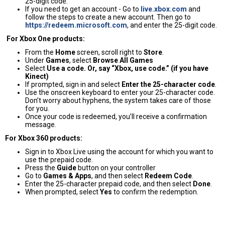
25-digit code.
If you need to get an account - Go to
live.xbox.com
and
follow the steps to create a new account. Then go to
https://redeem.microsoft.com
, and enter the 25-digit code.
For Xbox One products:
From the
Home
screen, scroll right to
Store
.
Under
Games
, select
Browse All Games
Select
Use a code. Or, say “Xbox, use code.” (if you have
Kinect)
If prompted, sign in and select
Enter the 25-character code
.
Use the onscreen keyboard to enter your 25-character code.
Don’t worry about hyphens, the system takes care of those
for you.
Once your code is redeemed, you’ll receive a confirmation
message.
For Xbox 360 products:
Sign in to Xbox Live using the account for which you want to
use the prepaid code.
Press the
Guide
button on your controller
Go to
Games & Apps
, and then select
Redeem Code
.
Enter the 25-character prepaid code, and then select
Done
.
When prompted, select
Yes
to confirm the redemption.