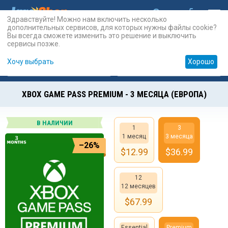
Здравствуйте! Можно нам включить несколько
дополнительных сервисов, для которых нужны файлы cookie?
Вы всегда сможете изменить это решение и выключить
сервисы позже.
Хочу выбрать
Хорошо
Карты
PSN
Карты
Prepaid
XBOX GAME PASS PREMIUM - 3 МЕСЯЦА (ЕВРОПА)
В НАЛИЧИИ
1
3
1 месяц
3 месяца
–26%
$
12.99
$
36.99
12
12 месяцев
$
67.99
Essential
Premium