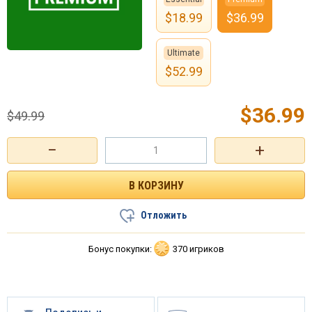
$
18.99
$
36.99
Ultimate
$
52.99
$
36.99
$
49.99
−
+
Отложить
Бонус покупки:
370 игриков