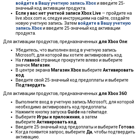
войдите в Вашу учетную запись Xbox
и введите 25-
значный код активации продукта.
Если у вас нет учетной записи Xbox Live
— пройдите на
live.xbox.com и, следуя инструкциям на сайте, создайте
новую учетную запись. Затем
войдите в Вашу учетную
запись Xbox
и введите 25-значный код активации
продукта.
Для активации продуктов, предназначенных
для Xbox One
:
Убедитесь, что выполнен вход в учетную запись
Microsoft, для которой вы хотите активировать код.
На
главной
странице прокрутите влево и выберите
значок
Магазин
.
В центре экрана
Магазин Xbox
выберите
Активировать
код
.
Введите свой 25-значный код предоплаты и выберите
Подтвердить
.
Для активации продуктов, предназначенных
для Xbox 360
:
Выполните вход в учетную запись Microsoft, для которой
необходимо активировать код предоплаты.
Нажмите кнопку запуска
Guide
на геймпаде.
Выберите
Игры и приложения
, а затем
выберите
Активировать код
.
Введите 25-значный код предоплаты и выберите
Готово
.
Когда появится запрос, выберите
Да
, чтобы подтвердить
активацию.