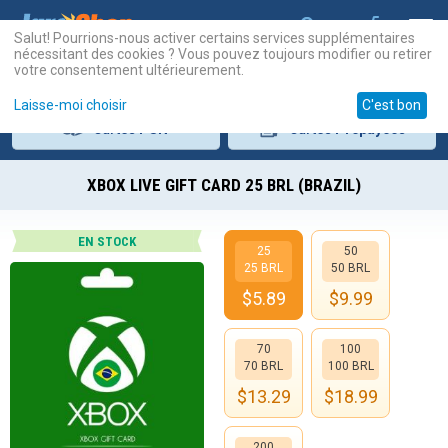
Salut! Pourrions-nous activer certains services supplémentaires
nécessitant des cookies ? Vous pouvez toujours modifier ou retirer
votre consentement ultérieurement.
Laisse-moi choisir
C'est bon
Cartes
PSN
Cartes
Prépayées
XBOX LIVE GIFT CARD 25 BRL (BRAZIL)
EN STOCK
25
50
25 BRL
50 BRL
$
5.89
$
9.99
70
100
70 BRL
100 BRL
$
13.29
$
18.99
200