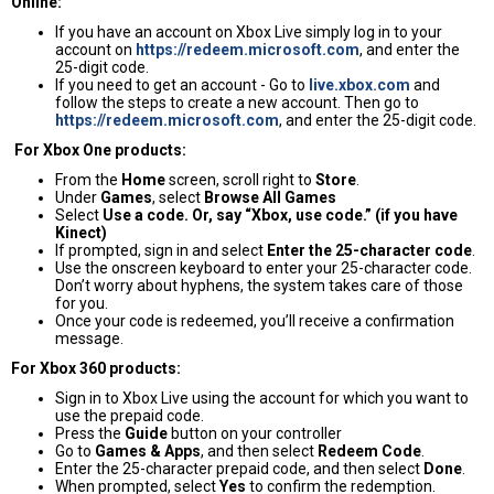
Online:
If you have an account on Xbox Live simply log in to your
account on
https://redeem.microsoft.com
, and enter the
25-digit code.
If you need to get an account - Go to
live.xbox.com
and
follow the steps to create a new account. Then go to
https://redeem.microsoft.com
, and enter the 25-digit code.
For Xbox One products:
From the
Home
screen, scroll right to
Store
.
Under
Games
, select
Browse All Games
Select
Use a code. Or, say “Xbox, use code.” (if you have
Kinect)
If prompted, sign in and select
Enter the 25-character code
.
Use the onscreen keyboard to enter your 25-character code.
Don’t worry about hyphens, the system takes care of those
for you.
Once your code is redeemed, you’ll receive a confirmation
message.
For Xbox 360 products:
Sign in to Xbox Live using the account for which you want to
use the prepaid code.
Press the
Guide
button on your controller
Go to
Games & Apps
, and then select
Redeem Code
.
Enter the 25-character prepaid code, and then select
Done
.
When prompted, select
Yes
to confirm the redemption.