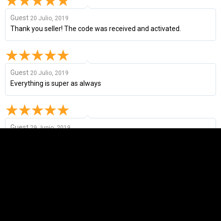
Guest
20 Julio, 2019
Thank you seller! The code was received and activated.
Guest
20 Julio, 2019
Everything is super as always
Guest
29 Junio, 2019
Everything is super
Guest
22 Noviembre, 2018
good ...