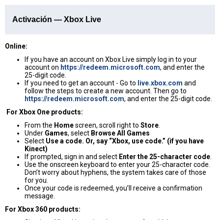
Activación — Xbox Live
Online:
If you have an account on Xbox Live simply log in to your
account on
https://redeem.microsoft.com
, and enter the
25-digit code.
If you need to get an account - Go to
live.xbox.com
and
follow the steps to create a new account. Then go to
https://redeem.microsoft.com
, and enter the 25-digit code.
For Xbox One products:
From the
Home
screen, scroll right to
Store
.
Under
Games
, select
Browse All Games
Select
Use a code. Or, say “Xbox, use code.” (if you have
Kinect)
If prompted, sign in and select
Enter the 25-character code
.
Use the onscreen keyboard to enter your 25-character code.
Don’t worry about hyphens, the system takes care of those
for you.
Once your code is redeemed, you’ll receive a confirmation
message.
For Xbox 360 products: