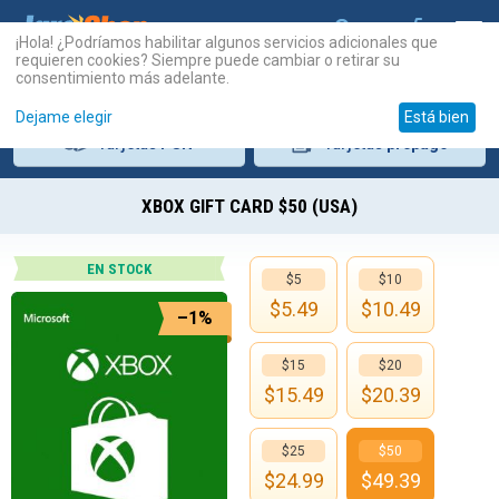
¡Hola! ¿Podríamos habilitar algunos servicios adicionales que
requieren cookies? Siempre puede cambiar o retirar su
consentimiento más adelante.
Dejame elegir
Está bien
Tarjetas
PSN
Tarjetas
prepago
XBOX GIFT CARD $50 (USA)
EN STOCK
$5
$10
$
5.49
$
10.49
–1%
$15
$20
$
15.49
$
20.39
$25
$50
$
24.99
$
49.39