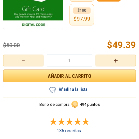
$100
$
97.99
$
49.39
$
50.00
−
+
Añadir a la lista
Bono de compra:
494 puntos
136 reseñas