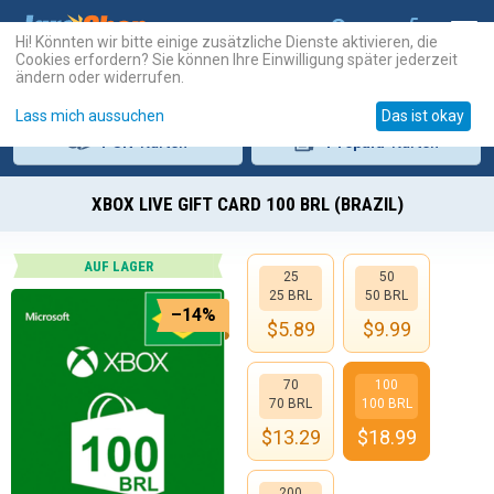
Hi! Könnten wir bitte einige zusätzliche Dienste aktivieren, die
Cookies erfordern? Sie können Ihre Einwilligung später jederzeit
ändern oder widerrufen.
Lass mich aussuchen
Das ist okay
PSN
-Karten
Prepaid
-Karten
XBOX LIVE GIFT CARD 100 BRL (BRAZIL)
AUF LAGER
25
50
25 BRL
50 BRL
–14%
$
5.89
$
9.99
70
100
70 BRL
100 BRL
$
13.29
$
18.99
200