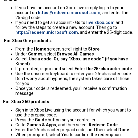
If you have an account on Xbox Live simply log in to your
account on
https://redeem.microsoft.com
, and enter the
25-digit code.
If you need to get an account - Go to
live.xbox.com
and
follow the steps to create a new account. Then go to
https://redeem.microsoft.com
, and enter the 25-digit code.
For Xbox One products:
From the
Home
screen, scroll right to
Store
.
Under
Games
, select
Browse All Games
Select
Use a code. Or, say “Xbox, use code.” (if you have
Kinect)
If prompted, sign in and select
Enter the 25-character code
.
Use the onscreen keyboard to enter your 25-character code.
Don’t worry about hyphens, the system takes care of those
for you.
Once your code is redeemed, you’ll receive a confirmation
message.
For Xbox 360 products:
Sign in to Xbox Live using the account for which you want to
use the prepaid code.
Press the
Guide
button on your controller
Go to
Games & Apps
, and then select
Redeem Code
.
Enter the 25-character prepaid code, and then select
Done
.
When prompted, select
Yes
to confirm the redemption.