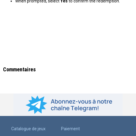
When prompted, select
Yes
to confirm the redemption.
Commentaires
Catalogue de jeux
Paiement