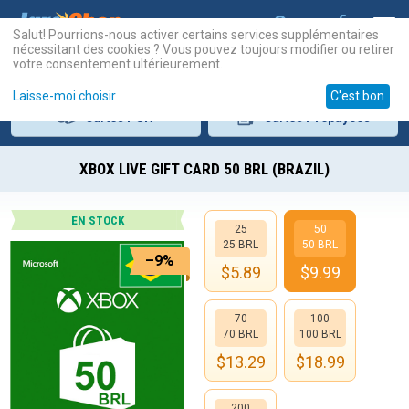
Salut! Pourrions-nous activer certains services supplémentaires
nécessitant des cookies ? Vous pouvez toujours modifier ou retirer
votre consentement ultérieurement.
Laisse-moi choisir
C'est bon
Cartes
PSN
Cartes
Prépayées
XBOX LIVE GIFT CARD 50 BRL (BRAZIL)
EN STOCK
25
50
25 BRL
50 BRL
–9%
$
5.89
$
9.99
70
100
70 BRL
100 BRL
$
13.29
$
18.99
200