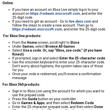
Online:
If you have an account on Xbox Live simply log in to your
account on
https://redeem.microsoft.com
, and enter the
25-digit code.
If you need to get an account - Go to
live.xbox.com
and
follow the steps to create a new account. Then go to
https://redeem.microsoft.com
, and enter the 25-digit code.
For Xbox One products:
From the
Home
screen, scroll right to
Store
.
Under
Games
, select
Browse All Games
Select
Use a code. Or, say “Xbox, use code.” (if you have
Kinect)
If prompted, sign in and select
Enter the 25-character code
.
Use the onscreen keyboard to enter your 25-character code.
Don’t worry about hyphens, the system takes care of those
for you.
Once your code is redeemed, you’ll receive a confirmation
message.
For Xbox 360 products:
Sign in to Xbox Live using the account for which you want to
use the prepaid code.
Press the
Guide
button on your controller
Go to
Games & Apps
, and then select
Redeem Code
.
Enter the 25-character prepaid code, and then select
Done
.