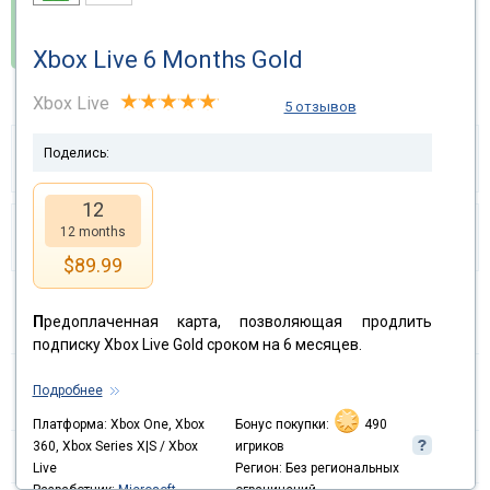
630 Belohnungspunkte
Xbox Live 6 Months Gold
Xbox Live
5 отзывов
Teilen und
Поделись:
$
1.26
Garantiert
verdienen
12
Kann ich mein Geld
12 months
Gefällt mir!
verdienen?
$
89.99
П
редоплаченная карта, позволяющая продлить
Versand:
Aktivierungscode
подписку Xbox Live Gold сроком на 6 месяцев.
Plattform:
Xbox One, Xbox 360, Xbox Series
Подробнее
X|S / Xbox Live
Платформа: Xbox One, Xbox
Бонус покупки:
490
360, Xbox Series X|S / Xbox
игриков
Region:
Region Free
Live
Регион: Без региональных