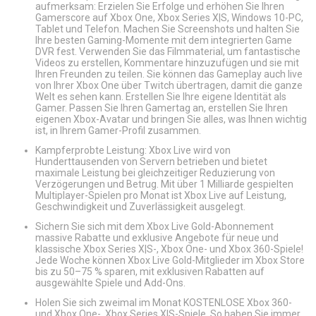
aufmerksam: Erzielen Sie Erfolge und erhöhen Sie Ihren
Gamerscore auf Xbox One, Xbox Series X|S, Windows 10-PC,
Tablet und Telefon. Machen Sie Screenshots und halten Sie
Ihre besten Gaming-Momente mit dem integrierten Game
DVR fest. Verwenden Sie das Filmmaterial, um fantastische
Videos zu erstellen, Kommentare hinzuzufügen und sie mit
Ihren Freunden zu teilen. Sie können das Gameplay auch live
von Ihrer Xbox One über Twitch übertragen, damit die ganze
Welt es sehen kann. Erstellen Sie Ihre eigene Identität als
Gamer. Passen Sie Ihren Gamertag an, erstellen Sie Ihren
eigenen Xbox-Avatar und bringen Sie alles, was Ihnen wichtig
ist, in Ihrem Gamer-Profil zusammen.
Kampferprobte Leistung: Xbox Live wird von
Hunderttausenden von Servern betrieben und bietet
maximale Leistung bei gleichzeitiger Reduzierung von
Verzögerungen und Betrug. Mit über 1 Milliarde gespielten
Multiplayer-Spielen pro Monat ist Xbox Live auf Leistung,
Geschwindigkeit und Zuverlässigkeit ausgelegt.
Sichern Sie sich mit dem Xbox Live Gold-Abonnement
massive Rabatte und exklusive Angebote für neue und
klassische Xbox Series X|S-, Xbox One- und Xbox 360-Spiele!
Jede Woche können Xbox Live Gold-Mitglieder im Xbox Store
bis zu 50–75 % sparen, mit exklusiven Rabatten auf
ausgewählte Spiele und Add-Ons.
Holen Sie sich zweimal im Monat KOSTENLOSE Xbox 360-
und Xbox One-, Xbox Series X|S-Spiele. So haben Sie immer