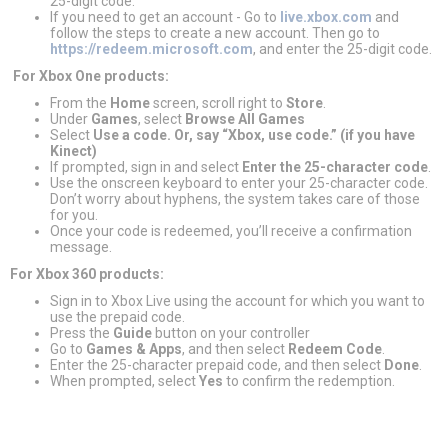
25-digit code.
If you need to get an account - Go to
live.xbox.com
and
follow the steps to create a new account. Then go to
https://redeem.microsoft.com
, and enter the 25-digit code.
For Xbox One products:
From the
Home
screen, scroll right to
Store
.
Under
Games
, select
Browse All Games
Select
Use a code. Or, say “Xbox, use code.” (if you have
Kinect)
If prompted, sign in and select
Enter the 25-character code
.
Use the onscreen keyboard to enter your 25-character code.
Don’t worry about hyphens, the system takes care of those
for you.
Once your code is redeemed, you’ll receive a confirmation
message.
For Xbox 360 products:
Sign in to Xbox Live using the account for which you want to
use the prepaid code.
Press the
Guide
button on your controller
Go to
Games & Apps
, and then select
Redeem Code
.
Enter the 25-character prepaid code, and then select
Done
.
When prompted, select
Yes
to confirm the redemption.