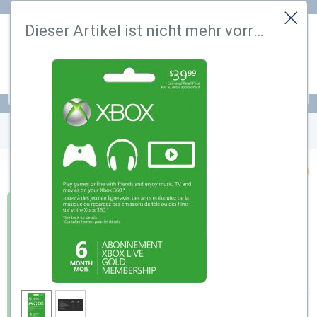
Hi! Könnten wir bitte einige zusätzliche Dienste aktivieren, die
Dieser Artikel ist nicht mehr vorrätig. Wir haben ein ähnliches gefunden
Cookies erfordern? Sie können Ihre Einwilligung später jederzeit
ändern oder widerrufen.
Lass mich aussuchen
Das ist okay
PSN
-Karten
Prepaid
-Karten
XBOX LIVE 12+1 MONTHS GOLD SUBSCRIPTION
$
62.99
$
79.99
Ausverkauft
–21%
Benachrichtigen Sie mich per E-
Mail
zur Wunschliste hinzufugen
Kaufbonus :