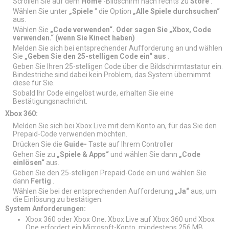
Scrollen Sie auf dem
Home
-Bildschirm nach rechts zu
Store
.
Wählen Sie unter
„Spiele
“ die Option
„Alle Spiele durchsuchen“
aus.
Wählen Sie
„Code verwenden“. Oder sagen Sie „Xbox, Code
verwenden.“ (wenn Sie Kinect haben)
Melden Sie sich bei entsprechender Aufforderung an und wählen
Sie
„Geben Sie den 25-stelligen Code ein“ aus
.
Geben Sie Ihren 25-stelligen Code über die Bildschirmtastatur ein.
Bindestriche sind dabei kein Problem, das System übernimmt
diese für Sie.
Sobald Ihr Code eingelöst wurde, erhalten Sie eine
Bestätigungsnachricht.
Xbox 360:
Melden Sie sich bei Xbox Live mit dem Konto an, für das Sie den
Prepaid-Code verwenden möchten.
Drücken Sie die
Guide-
Taste auf Ihrem Controller
Gehen Sie zu
„Spiele & Apps“
und wählen Sie dann
„Code
einlösen“
aus.
Geben Sie den 25-stelligen Prepaid-Code ein und wählen Sie
dann
Fertig
.
Wählen Sie bei der entsprechenden Aufforderung
„Ja“
aus, um
die Einlösung zu bestätigen.
System Anforderungen:
Xbox 360 oder Xbox One. Xbox Live auf Xbox 360 und Xbox
One erfordert ein Microsoft-Konto, mindestens 256 MB