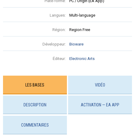
Plate-forme:
PC / Origin (EA App)
Langues:
Multi-language
Région:
Region Free
Développeur:
Bioware
Éditeur:
Electronic Arts
LES BASES
VIDÉO
DESCRIPTION
ACTIVATION — EA APP
COMMENTAIRES