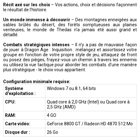
Récit axé sur les choix
– Vos actions, choix et décisions façonnent
le résultat de l’histoire.
Un monde immense à découvrir
– Des montagnes enneigées aux
sables brûlés du désert, des forêts somptueuses aux plaines
venteuses, le monde de Thedas n'a jamais été aussi grand et
détaillé.
Combats stratégiques intenses
– Il n'y a pas de mauvaise façon
de jouer à Dragon Age : Inquisition : mélangez et assortissez votre
groupe en fonction de votre propre style de jeu, attaquez de front
ou posez des pièges, frayez-vous un chemin à travers les ennemis
ou utilisez la vue tactique pour aborder les combats. d'une manière
plus stratégique - le choix vous appartient.
Configuration minimale requise:
Système
Windows 7 ou 8.1, 64 bits
d'exploitation :
CPU:
Quad core à 2,0 GHz (Intel) ou Quad core à
2,5 GHz (AMD)
RAM:
4 GO
Carte vidéo:
GeForce 8800 GT / Radeon HD 4870 512 Mo
Disque dur :
26 Go