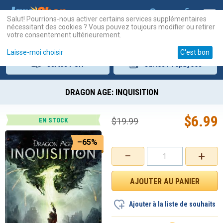
Salut! Pourrions-nous activer certains services supplémentaires
nécessitant des cookies ? Vous pouvez toujours modifier ou retirer
votre consentement ultérieurement.
Laisse-moi choisir
C'est bon
Cartes
PSN
Cartes
Prépayées
DRAGON AGE: INQUISITION
$
6.99
$
19.99
EN STOCK
–65%
−
+
Ajouter à la liste de souhaits