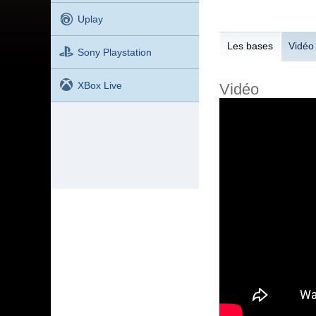
Uplay
Les bases
Vidéo
Sony Playstation
XBox Live
Vidéo