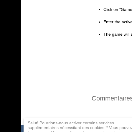
Click on "Game
Enter the activ
The game will a
Commentaire
Salut! Pourrions-nous activer certains services
supplémentaires nécessitant des cookies ? Vous pouve