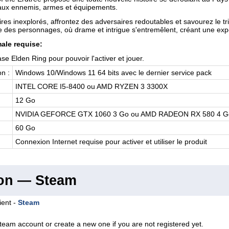
eaux ennemis, armes et équipements.
ires inexplorés, affrontez des adversaires redoutables et savourez le tr
nte des personnages, où drame et intrigue s'entremêlent, créant une ex
ale requise:
se Elden Ring pour pouvoir l'activer et jouer.
n :
Windows 10/Windows 11 64 bits avec le dernier service pack
INTEL CORE I5-8400 ou AMD RYZEN 3 3300X
12 Go
NVIDIA GEFORCE GTX 1060 3 Go ou AMD RADEON RX 580 4 G
60 Go
Connexion Internet requise pour activer et utiliser le produit
ion — Steam
ient -
Steam
team account or create a new one if you are not registered yet.