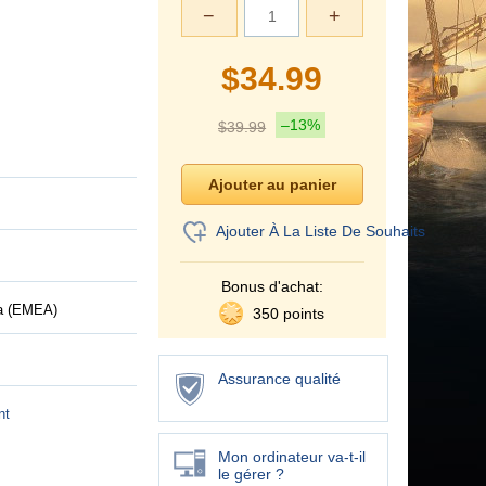
−
+
$
34.99
–13%
$
39.99
Ajouter À La Liste De Souhaits
Bonus d'achat:
ca (EMEA)
350 points
Assurance qualité
nt
Mon ordinateur va-t-il
le gérer ?