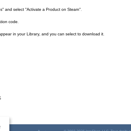
s" and select "Activate a Product on Steam".
ation code.
ppear in your Library, and you can select to download it.
s
z