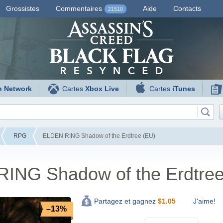
Grossistes
Commentaires
Aide
Contacts
21510
n Network
Cartes
Xbox Live
Cartes
iTunes
RPG
ELDEN RING Shadow of the Erdtree (EU)
ING Shadow of the Erdtree
J'aime!
Partagez et gagnez
$
1.05
–13%