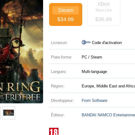
Xbox
Steam
Xbox Live
$
34.99
$
36.99
Livraison:
Code d'activation
Plate-forme:
PC / Steam
Langues:
Multi-language
Région:
Europe, Middle East and Afri
Développeur:
From Software
Éditeur:
BANDAI NAMCO Entertainme