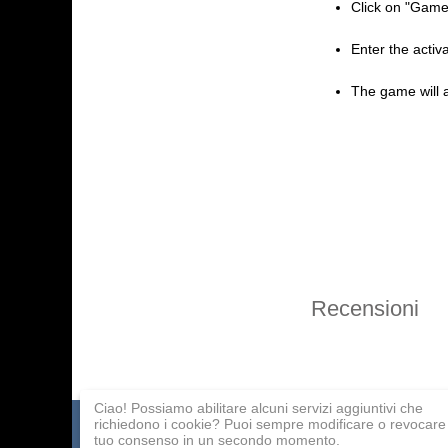
Click on "Game
Enter the activ
The game will a
Recensioni
Ciao! Possiamo abilitare alcuni servizi aggiuntivi che
richiedono i cookie? Puoi sempre modificare o revocare 
Catalogo dei giochi
Pagamento
Programma affilia
tuo consenso in un secondo momento.