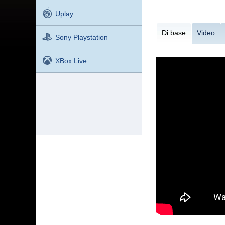
Uplay
Di base
Video
Sony Playstation
XBox Live