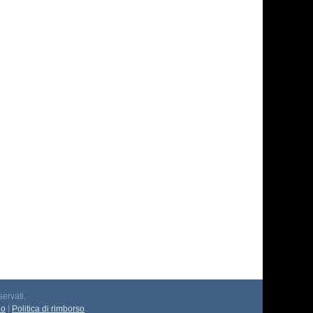
servati.
io
|
Politica di rimborso
.