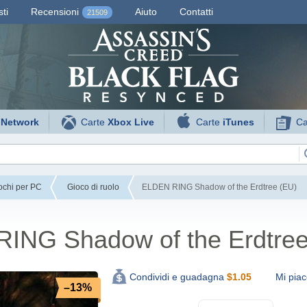
ti
Recensioni
Aiuto
Contatti
21509
 Network
Carte
Xbox Live
Carte
iTunes
Ca
ochi per PC
Gioco di ruolo
ELDEN RING Shadow of the Erdtree (EU)
ING Shadow of the Erdtree
Mi piac
Condividi e guadagna
$
1.05
–13%