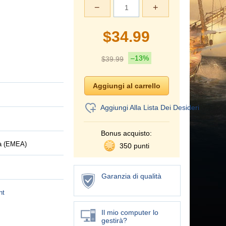
−
+
$
34.99
–13%
$
39.99
Aggiungi Alla Lista Dei Desideri
Bonus acquisto:
ca (EMEA)
350 punti
Garanzia di qualità
nt
Il mio computer lo
gestirà?