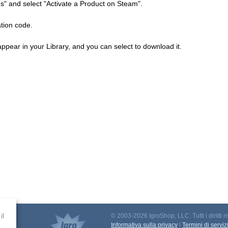
s" and select "Activate a Product on Steam".
ation code.
ppear in your Library, and you can select to download it.
il
© 2003-2026 IgroShop, LLC. Tutti i diritti ri
to
Informativa sulla privacy
|
Termini di serviz