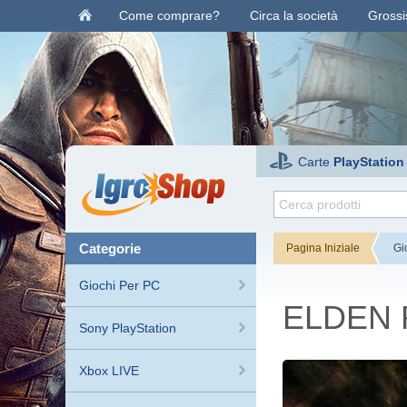
Come comprare?
Circa la società
Grossis
Carte
PlayStation
categorie
Pagina Iniziale
Gi
Giochi Per PC
ELDEN R
Sony PlayStation
Xbox LIVE