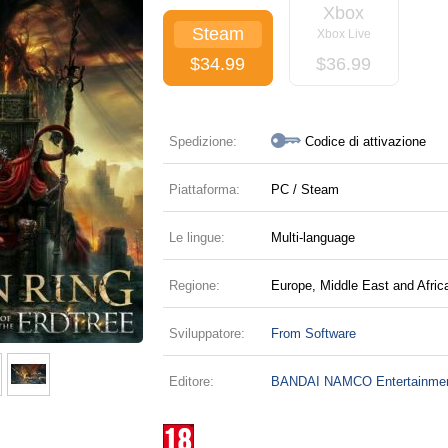
Xbox
Steam
Xbox Live
$
34.99
$
36.99
Spedizione:
Codice di attivazione
Piattaforma:
PC / Steam
Le lingue:
Multi-language
Regione:
Europe, Middle East and Afri
Sviluppatore:
From Software
Editore:
BANDAI NAMCO Entertainme