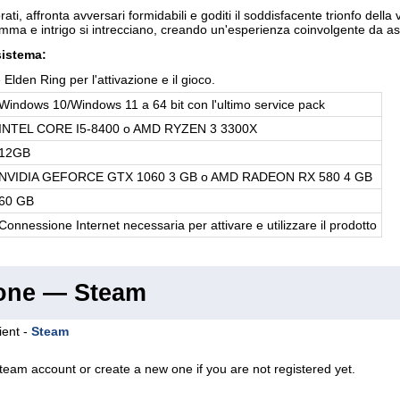
orati, affronta avversari formidabili e goditi il soddisfacente trionfo della
mma e intrigo si intrecciano, creando un'esperienza coinvolgente da a
sistema:
 Elden Ring per l'attivazione e il gioco.
Windows 10/Windows 11 a 64 bit con l'ultimo service pack
INTEL CORE I5-8400 o AMD RYZEN 3 3300X
12GB
NVIDIA GEFORCE GTX 1060 3 GB o AMD RADEON RX 580 4 GB
60 GB
Connessione Internet necessaria per attivare e utilizzare il prodotto
ione — Steam
ient -
Steam
team account or create a new one if you are not registered yet.