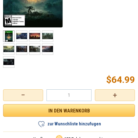
$
64.99
−
+
zur Wunschliste hinzufugen