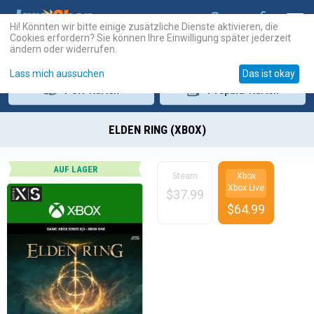
Hi! Könnten wir bitte einige zusätzliche Dienste aktivieren, die
Cookies erfordern? Sie können Ihre Einwilligung später jederzeit
ändern oder widerrufen.
Lass mich aussuchen
Das ist okay
PSN
-Karten
Prepaid
-Karten
ELDEN RING (XBOX)
AUF LAGER
Steam
Xbox
Xbox Live
$
37.99
$
64.99